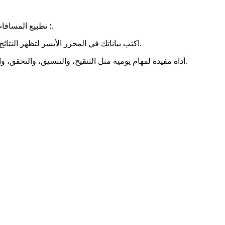
إعادة المسافات البادئة وتنظيف Python؛ تطبيع المسافات والحفاظ على تماسك الكتل.
اكتب بياناتك في المحرر الأيسر لتظهر النتائج مباشرة في اليمين. يمكنك النسخ، والمسح، والتنزيل، وتكبير أي لوحة.
أداة مفيدة لمهام يومية مثل التنقيح، والتنسيق، والتحقق، والتحويل. تراعي الخصوصية ويمكن أن تعمل دون اتصال بعد أول تحميل.