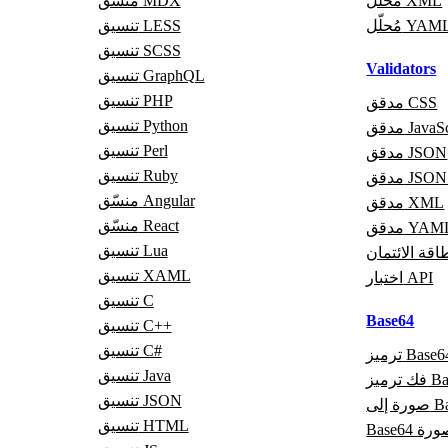
مُحلّل XML
منسّق MDX
ُحلّل YAML
تنسيق LESS
تنسيق SCSS
Validators
تنسيق GraphQL
تنسيق PHP
مدقق CSS
تنسيق Python
JavaScrip
تنسيق Perl
مدقق JSON
تنسيق Ruby
قق JSON5
منسّق Angular
مدقق XML
منسّق React
قق YAML
تنسيق Lua
قة الائتمان
تنسيق XAML
اختبار API
تنسيق C
Base64
تنسيق C++
تنسيق C#
ميز Base64
تنسيق Java
Base64
تنسيق JSON
Base6
تنسيق HTML
لى صورة