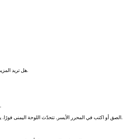
.
هل تريد المزي
تنسيق Python أداة مجانية تعمل داخل المتصفح. لا تغادر بياناتك جهازك.
الصق أو اكتب في المحرر الأيسر. تتحدّث اللوحة اليمنى فورًا. يتيح شريط الأدوات الفتح والحفظ والنسخ والمسح ووضع ملء الشاشة.