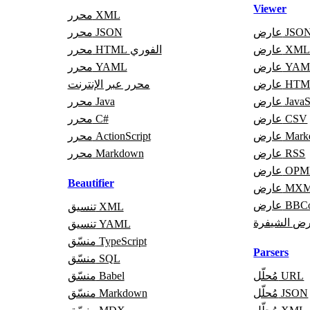
Viewer
محرر XML
ارض JSON
محرر JSON
ارض XML
محرر HTML الفوري
رض YAML
محرر YAML
رض HTML
محرر عبر الإنترنت
JavaScri
محرر Java
عارض CSV
محرر C#
Markdo
محرر ActionScript
عارض RSS
محرر Markdown
رض OPML
Beautifier
ض MXML
 BBCode
تنسيق XML
ض الشيفرة
تنسيق YAML
منسّق TypeScript
Parsers
منسّق SQL
مُحلّل URL
منسّق Babel
مُحلّل JSON
منسّق Markdown