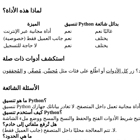
لماذا هذه الأداة؟
بدائل شائعة
تنسيق Python
الميزة
غالبًا نعم
نعم
أداة مجانية عبر الإنترنت
يختلف
نعم
جانب العميل فقط (خصوصية)
يختلف
نعم
لا حاجة للتسجيل
استكشف أدوات ذات صلة
د؟ زر
كل الأدوات
أو اطّلع على فئات مثل
مُحسِّن
,
مُصغّر
,
و
المُحققون
الأسئلة الشائعة
ما هو تنسيق Python؟
كيف أستخدم تنسيق Python؟
هل تُرفع ملفاتي إلى خادم؟
لا. تتم المعالجة محليًا داخل المتصفح (جانب العميل فقط).
ما هي الحدود؟