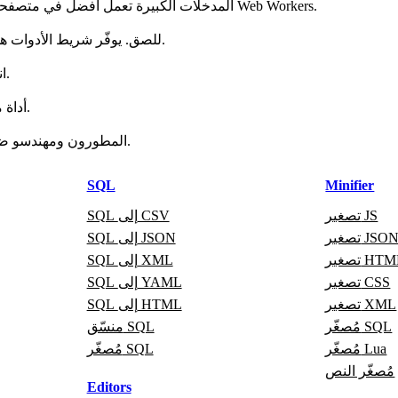
المدخلات الكبيرة تعمل أفضل في متصفحات سطح المكتب الحديثة. للملفات الضخمة، قسّم الإدخال أو استخدم Web Workers.
Ctrl/Cmd+F للبحث، Ctrl/Cmd+C للنسخ، Ctrl/Cmd+V للصق. يوفّر شريط الأدوات هذه الأوامر أيضًا.
انسخ إلى الحافظة أو احفظ للتنزيل. يمكنك أيضًا مشاركة رابط الصفحة.
نعم. تنسيق Python أداة مجانية عبر الإنترنت للمطورين وتعمل دون تسجيل.
المطورون ومهندسو ضمان الجودة والطلاب ومحللو البيانات يستخدمونها في مهامهم اليومية.
SQL
Minifier
تصغير JS
SQL إلى CSV
صغير JSON
SQL إلى JSON
غير HTML
SQL إلى XML
تصغير CSS
SQL إلى YAML
تصغير XML
SQL إلى HTML
مُصغّر SQL
منسّق SQL
مُصغّر Lua
مُصغّر SQL
مُصغّر النص
Editors