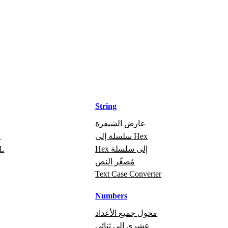
String
عارض الشيفرة
سلسلة إلى Hex
ت
Hex إلى سلسلة
تص
مُصغّر النص
Text Case Converter
Numbers
محول جميع الأعداد
عشري إلى ثنائي