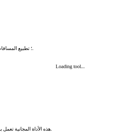
إعادة المسافات البادئة وتنظيف Python؛ تطبيع المسافات والحفاظ على تماسك الكتل.
Loading tool...
هذه الأداة المجانية تعمل بالكامل داخل المتصفح. لا حاجة لتسجيل ولا يتم رفع الملفات إلى خادم.