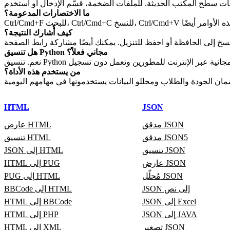
ما الاختصارات المدعومة؟
كيف أُشارك النتيجة؟
هل تنسيق Python مجاني فعلاً؟
من يستخدم هذه الأداة؟
HTML
JSON
مدقق JSON
عارض HTML
مدقق JSON5
تنسيق HTML
تنسيق JSON
JSON إلى HTML
عارض JSON
HTML إلى PUG
مُحلّل JSON
PUG إلى HTML
JSON إلى نص
BBCode إلى HTML
JSON إلى Excel
HTML إلى BBCode
JSON إلى JAVA
HTML إلى PHP
تصغير JSON
HTML إلى XML