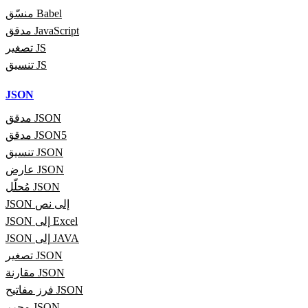
منسّق Babel
مدقق JavaScript
تصغير JS
تنسيق JS
JSON
مدقق JSON
مدقق JSON5
تنسيق JSON
عارض JSON
مُحلّل JSON
JSON إلى نص
JSON إلى Excel
JSON إلى JAVA
تصغير JSON
مقارنة JSON
فرز مفاتيح JSON
محرر JSON