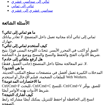
ثنائي إلى سداسي عشري
ثنائي إلى ثماني
سداسي عشري إلى عشري
الأسئلة الشائعة
ما هو ثماني إلى ثنائي؟
ثماني إلى ثنائي أداة مجانية تعمل داخل المتصفح. لا تغادر بياناتك
جهازك.
كيف أستخدم ثماني إلى ثنائي؟
الصق أو اكتب في المحرر الأيسر. تتحدّث اللوحة اليمنى فورًا. يتيح
شريط الأدوات الفتح والحفظ والنسخ والمسح ووضع ملء الشاشة.
هل تُرفع ملفاتي إلى خادم؟
لا. تتم المعالجة محليًا داخل المتصفح (جانب العميل فقط).
ما هي الحدود؟
المدخلات الكبيرة تعمل أفضل في متصفحات سطح المكتب الحديثة.
للملفات الضخمة، قسّم الإدخال أو استخدم Web Workers.
ما الاختصارات المدعومة؟
Ctrl/Cmd+F للبحث، Ctrl/Cmd+C للنسخ، Ctrl/Cmd+V للصق. يوفّر
شريط الأدوات هذه الأوامر أيضًا.
كيف أُشارك النتيجة؟
انسخ إلى الحافظة أو احفظ للتنزيل. يمكنك أيضًا مشاركة رابط
الصفحة.