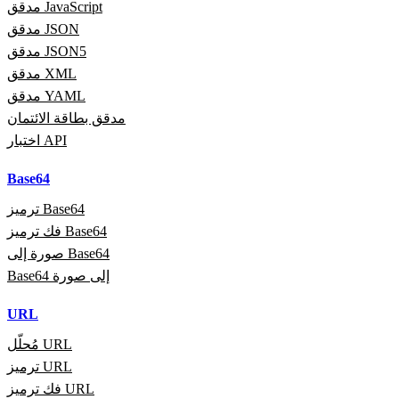
مدقق JavaScript
مدقق JSON
مدقق JSON5
مدقق XML
مدقق YAML
مدقق بطاقة الائتمان
اختبار API
Base64
ترميز Base64
فك ترميز Base64
صورة إلى Base64
Base64 إلى صورة
URL
مُحلّل URL
ترميز URL
فك ترميز URL