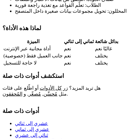
الطلاب: تعلّم القواعد مع تغذية راجعة فورية
المحللون: تحويل مجموعات بيانات صغيرة داخل المتصفح
لماذا هذه الأداة؟
بدائل شائعة
ثماني إلى ثنائي
الميزة
غالبًا نعم
نعم
أداة مجانية عبر الإنترنت
يختلف
نعم
جانب العميل فقط (خصوصية)
يختلف
نعم
لا حاجة للتسجيل
استكشف أدوات ذات صلة
هل تريد المزيد؟ زر
كل الأدوات
أو اطّلع على فئات
.
مثل
مُحسِّن
,
مُصغّر
,
و
المُحققون
أدوات ذات صلة
عشري إلى ثنائي
عشري إلى ثماني
ثنائي إلى عشري