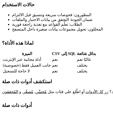
حالات الاستخدام
المطورون: فحوصات سريعة وتنسيق قبل الالتزام
ضمان الجودة: التحقق من بيانات الاختبار والملفات
الطلاب: تعلّم القواعد مع تغذية راجعة فورية
المحللون: تحويل مجموعات بيانات صغيرة داخل المتصفح
لماذا هذه الأداة؟
بدائل شائعة
CSV إلى SQL
الميزة
غالبًا نعم
نعم
أداة مجانية عبر الإنترنت
يختلف
نعم
جانب العميل فقط (خصوصية)
يختلف
نعم
لا حاجة للتسجيل
استكشف أدوات ذات صلة
د؟ زر
كل الأدوات
أو اطّلع على فئات مثل
مُحسِّن
,
مُصغّر
,
و
المُحققون
أدوات ذات صلة