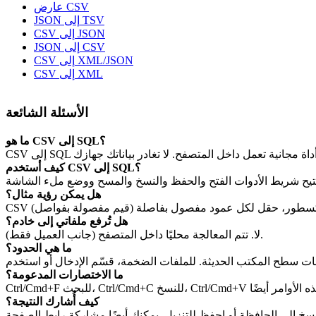
عارض CSV
JSON إلى TSV
CSV إلى JSON
JSON إلى CSV
CSV إلى XML/JSON
CSV إلى XML
الأسئلة الشائعة
ما هو CSV إلى SQL؟
كيف أستخدم CSV إلى SQL؟
هل يمكن رؤية مثال؟
هل تُرفع ملفاتي إلى خادم؟
لا. تتم المعالجة محليًا داخل المتصفح (جانب العميل فقط).
ما هي الحدود؟
ما الاختصارات المدعومة؟
كيف أُشارك النتيجة؟