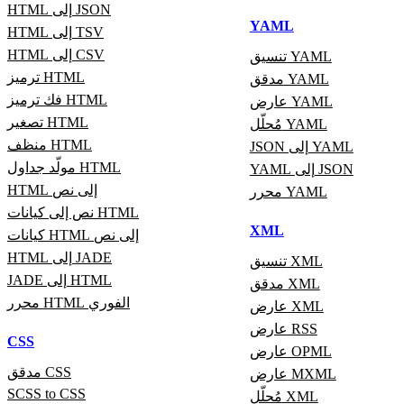
HTML إلى JSON
YAML
HTML إلى TSV
HTML إلى CSV
تنسيق YAML
ترميز HTML
مدقق YAML
فك ترميز HTML
عارض YAML
تصغير HTML
مُحلّل YAML
منظف HTML
JSON إلى YAML
مولّد جداول HTML
YAML إلى JSON
HTML إلى نص
محرر YAML
نص إلى كيانات HTML
XML
كيانات HTML إلى نص
HTML إلى JADE
تنسيق XML
JADE إلى HTML
مدقق XML
محرر HTML الفوري
عارض XML
عارض RSS
CSS
عارض OPML
مدقق CSS
عارض MXML
SCSS to CSS
مُحلّل XML