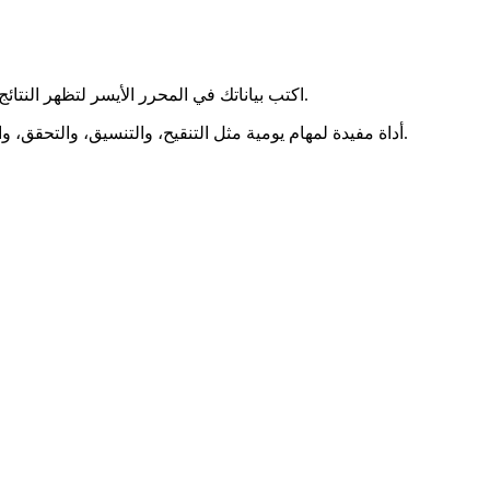
اكتب بياناتك في المحرر الأيسر لتظهر النتائج مباشرة في اليمين. يمكنك النسخ، والمسح، والتنزيل، وتكبير أي لوحة.
أداة مفيدة لمهام يومية مثل التنقيح، والتنسيق، والتحقق، والتحويل. تراعي الخصوصية ويمكن أن تعمل دون اتصال بعد أول تحميل.