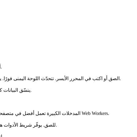
CSV إلى SQL أداة مجانية تعمل داخل المتصفح. لا تغادر بياناتك جهازك.
الصق أو اكتب في المحرر الأيسر. تتحدّث اللوحة اليمنى فورًا. يتيح شريط الأدوات الفتح والحفظ والنسخ والمسح ووضع ملء الشاشة.
CSV (قيم مفصولة بفواصل) ينسّق البيانات كسطور، حقل لكل عمود مفصول بفاصلة.
المدخلات الكبيرة تعمل أفضل في متصفحات سطح المكتب الحديثة. للملفات الضخمة، قسّم الإدخال أو استخدم Web Workers.
Ctrl/Cmd+F للبحث، Ctrl/Cmd+C للنسخ، Ctrl/Cmd+V للصق. يوفّر شريط الأدوات هذه الأوامر أيضًا.
انسخ إلى الحافظة أو احفظ للتنزيل. يمكنك أيضًا مشاركة رابط الصفحة.