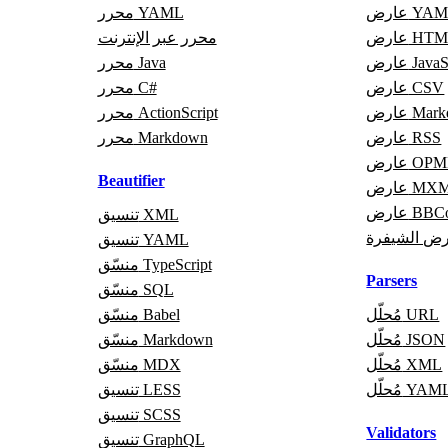
رض YAML
محرر YAML
رض HTML
محرر عبر الإنترنت
JavaScri
محرر Java
عارض CSV
محرر C#
Markdo
محرر ActionScript
عارض RSS
محرر Markdown
رض OPML
Beautifier
ض MXML
 BBCode
تنسيق XML
ض الشيفرة
تنسيق YAML
منسّق TypeScript
Parsers
منسّق SQL
مُحلّل URL
منسّق Babel
مُحلّل JSON
منسّق Markdown
مُحلّل XML
منسّق MDX
ُحلّل YAML
تنسيق LESS
تنسيق SCSS
Validators
تنسيق GraphQL