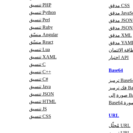
تنسيق PHP
مدقق CSS
تنسيق Python
JavaScrip
تنسيق Perl
مدقق JSON
تنسيق Ruby
قق JSON5
منسّق Angular
مدقق XML
منسّق React
قق YAML
تنسيق Lua
قة الائتمان
تنسيق XAML
اختبار API
تنسيق C
Base64
تنسيق C++
تنسيق C#
ميز Base64
تنسيق Java
Base64
تنسيق JSON
Base6
تنسيق HTML
لى صورة
تنسيق JS
URL
تنسيق CSS
مُحلّل URL
ترميز URL