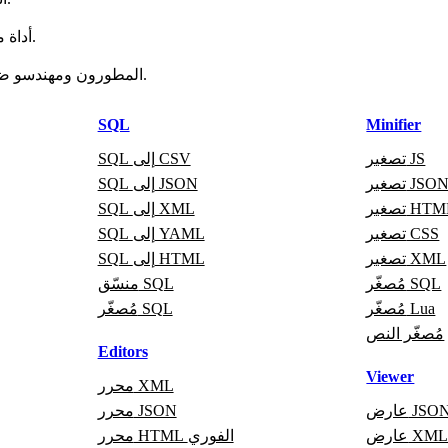
نعم. CSV إلى SQL أداة مجانية عبر الإنترنت للمطورين وتعمل دون تسجيل.
المطورون ومهندسو ضمان الجودة والطلاب ومحللو البيانات يستخدمونها في مهامهم اليومية.
SQL
Minifier
تصغير JS
SQL إلى CSV
صغير JSON
SQL إلى JSON
غير HTML
SQL إلى XML
تصغير CSS
SQL إلى YAML
تصغير XML
SQL إلى HTML
مُصغّر SQL
منسّق SQL
مُصغّر Lua
مُصغّر SQL
مُصغّر النص
Editors
Viewer
محرر XML
ارض JSON
محرر JSON
ارض XML
محرر HTML الفوري