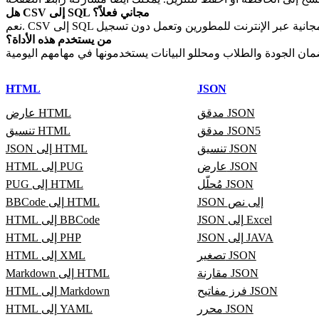
هل CSV إلى SQL مجاني فعلاً؟
من يستخدم هذه الأداة؟
HTML
JSON
مدقق JSON
عارض HTML
مدقق JSON5
تنسيق HTML
تنسيق JSON
JSON إلى HTML
عارض JSON
HTML إلى PUG
مُحلّل JSON
PUG إلى HTML
JSON إلى نص
BBCode إلى HTML
JSON إلى Excel
HTML إلى BBCode
JSON إلى JAVA
HTML إلى PHP
تصغير JSON
HTML إلى XML
مقارنة JSON
Markdown إلى HTML
فرز مفاتيح JSON
HTML إلى Markdown
محرر JSON
HTML إلى YAML