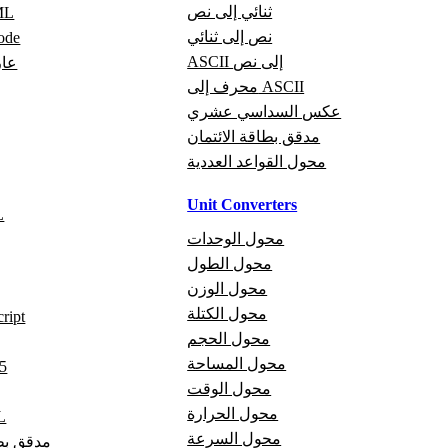
ثنائي إلى نص
عار
نص إلى ثنائي
عارض
ASCII إلى نص
عار
محرف إلى ASCII
عكس السداسي عشري
مدقق بطاقة الائتمان
محول القواعد العددية
Unit Converters
م
محول الوحدات
محول الطول
محول الوزن
محول الكتلة
مدقق t
محول الحجم
محول المساحة
مد
محول الوقت
محول الحرارة
مد
محول السرعة
مدقق بطا