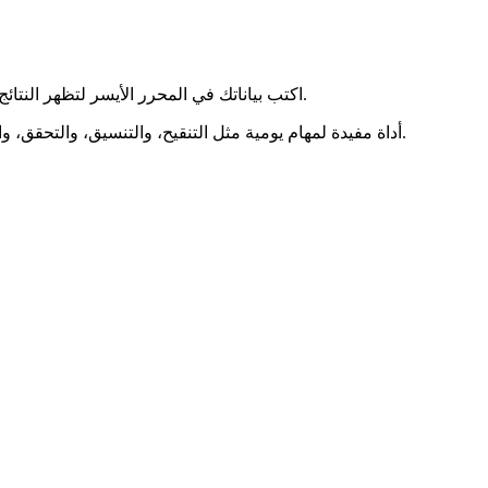
اكتب بياناتك في المحرر الأيسر لتظهر النتائج مباشرة في اليمين. يمكنك النسخ، والمسح، والتنزيل، وتكبير أي لوحة.
أداة مفيدة لمهام يومية مثل التنقيح، والتنسيق، والتحقق، والتحويل. تراعي الخصوصية ويمكن أن تعمل دون اتصال بعد أول تحميل.