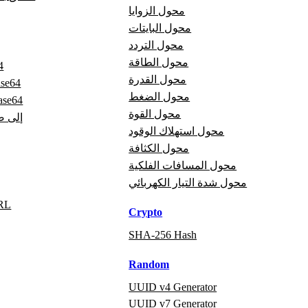
محول الزوايا
محول البايتات
محول التردد
محول الطاقة
تر
محول القدرة
فك ترميز 
محول الضغط
صورة إلى 4
محول القوة
Base64 إ
محول استهلاك الوقود
محول الكثافة
محول المسافات الفلكية
محول شدة التيار الكهربائي
فك ترم
Crypto
SHA-256 Hash
Random
UUID v4 Generator
UUID v7 Generator