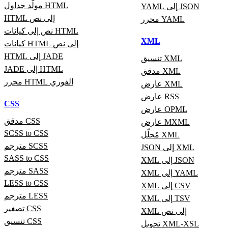
مولّد جداول HTML
YAML إلى JSON
HTML إلى نص
محرر YAML
نص إلى كيانات HTML
XML
كيانات HTML إلى نص
HTML إلى JADE
تنسيق XML
JADE إلى HTML
مدقق XML
محرر HTML الفوري
عارض XML
عارض RSS
CSS
عارض OPML
مدقق CSS
عارض MXML
SCSS to CSS
مُحلّل XML
مترجم SCSS
JSON إلى XML
SASS to CSS
XML إلى JSON
مترجم SASS
XML إلى YAML
LESS to CSS
XML إلى CSV
مترجم LESS
XML إلى TSV
تصغير CSS
XML إلى نص
تنسيق CSS
تحويل XML-XSL