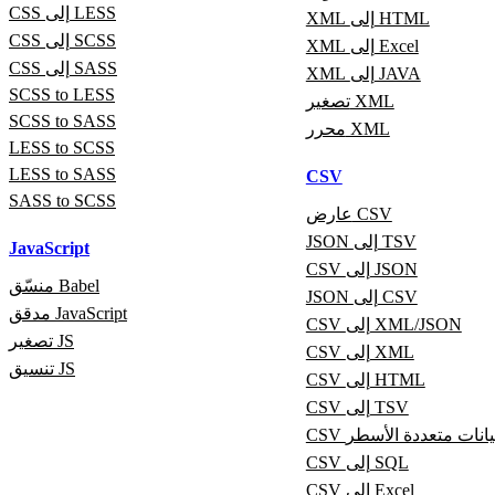
CSS إلى LESS
XML إلى HTML
CSS إلى SCSS
XML إلى Excel
CSS إلى SASS
XML إلى JAVA
SCSS to LESS
تصغير XML
SCSS to SASS
محرر XML
LESS to SCSS
LESS to SASS
CSV
SASS to SCSS
عارض CSV
JSON إلى TSV
JavaScript
CSV إلى JSON
منسّق Babel
JSON إلى CSV
مدقق JavaScript
CSV إلى XML/JSON
تصغير JS
CSV إلى XML
تنسيق JS
CSV إلى HTML
CSV إلى TSV
ى بيانات متعددة الأسطر
CSV إلى SQL
CSV إلى Excel