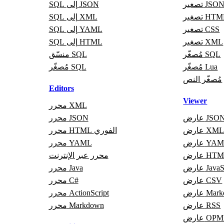
صغير JSON
SQL إلى JSON
غير HTML
SQL إلى XML
تصغير CSS
SQL إلى YAML
تصغير XML
SQL إلى HTML
مُصغّر SQL
منسّق SQL
مُصغّر Lua
مُصغّر SQL
مُصغّر النص
Editors
Viewer
محرر XML
ارض JSON
محرر JSON
ارض XML
محرر HTML الفوري
رض YAML
محرر YAML
رض HTML
محرر عبر الإنترنت
JavaScri
محرر Java
عارض CSV
محرر C#
Markdo
محرر ActionScript
عارض RSS
محرر Markdown
رض OPML