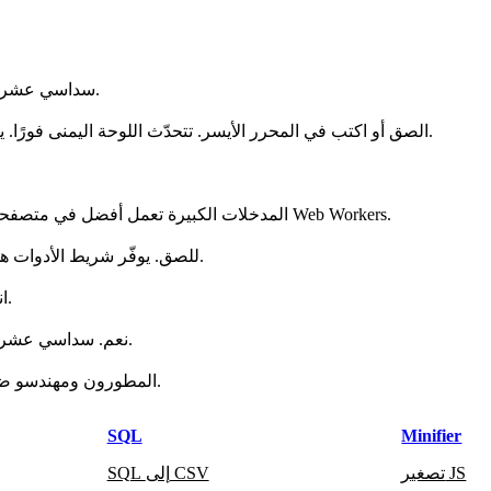
سداسي عشري إلى عشري أداة مجانية تعمل داخل المتصفح. لا تغادر بياناتك جهازك.
الصق أو اكتب في المحرر الأيسر. تتحدّث اللوحة اليمنى فورًا. يتيح شريط الأدوات الفتح والحفظ والنسخ والمسح ووضع ملء الشاشة.
المدخلات الكبيرة تعمل أفضل في متصفحات سطح المكتب الحديثة. للملفات الضخمة، قسّم الإدخال أو استخدم Web Workers.
Ctrl/Cmd+F للبحث، Ctrl/Cmd+C للنسخ، Ctrl/Cmd+V للصق. يوفّر شريط الأدوات هذه الأوامر أيضًا.
انسخ إلى الحافظة أو احفظ للتنزيل. يمكنك أيضًا مشاركة رابط الصفحة.
نعم. سداسي عشري إلى عشري أداة مجانية عبر الإنترنت للمطورين وتعمل دون تسجيل.
المطورون ومهندسو ضمان الجودة والطلاب ومحللو البيانات يستخدمونها في مهامهم اليومية.
SQL
Minifier
تصغير JS
SQL إلى CSV