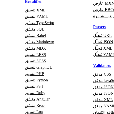
Beautifier
ض MXML
 BBCode
تنسيق XML
ض الشيفرة
تنسيق YAML
منسّق TypeScript
Parsers
منسّق SQL
مُحلّل URL
منسّق Babel
مُحلّل JSON
منسّق Markdown
مُحلّل XML
منسّق MDX
ُحلّل YAML
تنسيق LESS
تنسيق SCSS
Validators
تنسيق GraphQL
تنسيق PHP
مدقق CSS
تنسيق Python
JavaScrip
تنسيق Perl
مدقق JSON
تنسيق Ruby
قق JSON5
منسّق Angular
مدقق XML
منسّق React
قق YAML
تنسيق Lua
قة الائتمان