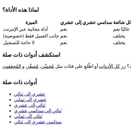
لماذا هذه الأداة؟
ئل شائعة
سداسي عشري إلى عشري
الميزة
غالبًا نعم
نعم
أداة مجانية عبر الإنترنت
يختلف
نعم
جانب العميل فقط (خصوصية)
يختلف
نعم
لا حاجة للتسجيل
استكشف أدوات ذات صلة
د؟ زر
كل الأدوات
أو اطّلع على فئات مثل
مُحسِّن
,
مُصغّر
,
و
المُحققون
أدوات ذات صلة
عشري إلى ثنائي
عشري إلى ثماني
ثنائي إلى عشري
ثنائي إلى سداسي عشري
ثنائي إلى ثماني
سداسي عشري إلى ثنائي