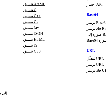
تنسيق XAML
اختبار API
تنسيق C
Base64
تنسيق C++
تنسيق C#
ميز Base64
تنسيق Java
Base64
تنسيق JSON
Base6
تنسيق HTML
لى صورة
تنسيق JS
URL
تنسيق CSS
مُحلّل URL
ترميز URL
يز URL
CSV إل