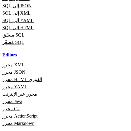
SQL إلى JSON
SQL إلى XML
SQL إلى YAML
SQL إلى HTML
منسّق SQL
مُصغّر SQL
Editors
محرر XML
محرر JSON
محرر HTML الفوري
محرر YAML
محرر عبر الإنترنت
محرر Java
محرر C#
محرر ActionScript
محرر Markdown