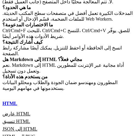
لا. تتم المعالجة محليًا داخل المتصفح (جانب العميل فقط).
ما هي الحدود؟
المدخلات الكبيرة تعمل أفضل في متصفحات سطح المكتب الحديثة.
للملفات الضخمة، قسّم الإدخال أو استخدم Web Workers.
ما الاختصارات المدعومة؟
Ctrl/Cmd+F للبحث، Ctrl/Cmd+C للنسخ، Ctrl/Cmd+V للصق. يوفّر
شريط الأدوات هذه الأوامر أيضًا.
كيف أُشارك النتيجة؟
انسخ إلى الحافظة أو احفظ للتنزيل. يمكنك أيضًا مشاركة رابط
الصفحة.
هل Markdown إلى HTML مجاني فعلاً؟
نعم. Markdown إلى HTML أداة مجانية عبر الإنترنت للمطورين
وتعمل دون تسجيل.
من يستخدم هذه الأداة؟
المطورون ومهندسو ضمان الجودة والطلاب ومحللو البيانات
يستخدمونها في مهامهم اليومية.
HTML
عارض HTML
تنسيق HTML
JSON إلى HTML