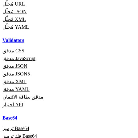
مُحلّل URL
مُحلّل JSON
مُحلّل XML
مُحلّل YAML
Validators
مدقق CSS
مدقق JavaScript
مدقق JSON
مدقق JSON5
مدقق XML
مدقق YAML
مدقق بطاقة الائتمان
اختبار API
Base64
ترميز Base64
فك ترميز Base64