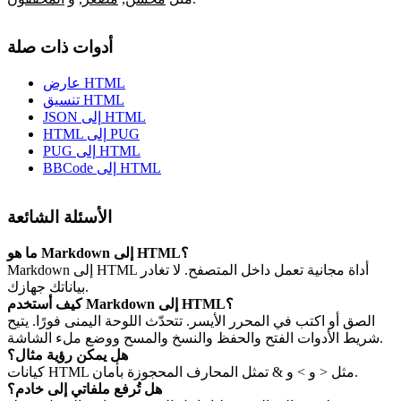
أدوات ذات صلة
عارض HTML
تنسيق HTML
JSON إلى HTML
HTML إلى PUG
PUG إلى HTML
BBCode إلى HTML
الأسئلة الشائعة
ما هو Markdown إلى HTML؟
Markdown إلى HTML أداة مجانية تعمل داخل المتصفح. لا تغادر
بياناتك جهازك.
كيف أستخدم Markdown إلى HTML؟
الصق أو اكتب في المحرر الأيسر. تتحدّث اللوحة اليمنى فورًا. يتيح
شريط الأدوات الفتح والحفظ والنسخ والمسح ووضع ملء الشاشة.
هل يمكن رؤية مثال؟
كيانات HTML مثل < و > و & تمثل المحارف المحجوزة بأمان.
هل تُرفع ملفاتي إلى خادم؟