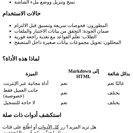
نسخ وتنزيل ووضع ملء الشاشة
حالات الاستخدام
المطورون: فحوصات سريعة وتنسيق قبل الالتزام
ضمان الجودة: التحقق من بيانات الاختبار والملفات
الطلاب: تعلّم القواعد مع تغذية راجعة فورية
المحللون: تحويل مجموعات بيانات صغيرة داخل المتصفح
لماذا هذه الأداة؟
Markdown إلى
بدائل شائعة
الميزة
HTML
غالبًا نعم
نعم
أداة مجانية عبر الإنترنت
جانب العميل فقط
يختلف
نعم
(خصوصية)
يختلف
نعم
لا حاجة للتسجيل
استكشف أدوات ذات صلة
هل تريد المزيد؟ زر
كل الأدوات
أو اطّلع على فئات
.
مثل
مُحسِّن
,
مُصغّر
,
و
المُحققون