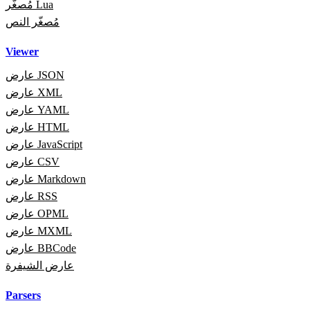
مُصغّر Lua
مُصغّر النص
Viewer
عارض JSON
عارض XML
عارض YAML
عارض HTML
عارض JavaScript
عارض CSV
عارض Markdown
عارض RSS
عارض OPML
عارض MXML
عارض BBCode
عارض الشيفرة
Parsers