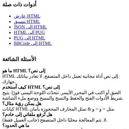
أدوات ذات صلة
عارض HTML
تنسيق HTML
JSON إلى HTML
HTML إلى PUG
PUG إلى HTML
BBCode إلى HTML
الأسئلة الشائعة
ما هو HTML إلى نص؟
HTML إلى نص أداة مجانية تعمل داخل المتصفح. لا تغادر بياناتك
جهازك.
كيف أستخدم HTML إلى نص؟
الصق أو اكتب في المحرر الأيسر. تتحدّث اللوحة اليمنى فورًا. يتيح
شريط الأدوات الفتح والحفظ والنسخ والمسح ووضع ملء الشاشة.
هل يمكن رؤية مثال؟
كيانات HTML مثل < و > و & تمثل المحارف المحجوزة بأمان.
هل تُرفع ملفاتي إلى خادم؟
لا. تتم المعالجة محليًا داخل المتصفح (جانب العميل فقط).
ما هي الحدود؟