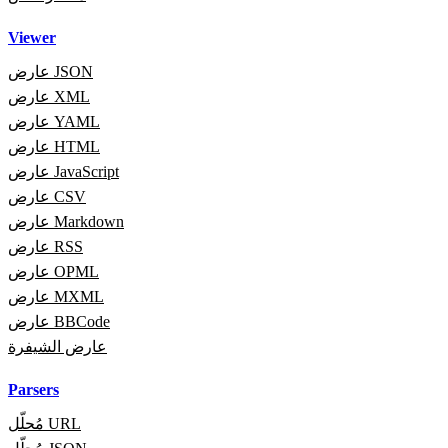
Viewer
عارض JSON
عارض XML
عارض YAML
عارض HTML
عارض JavaScript
عارض CSV
عارض Markdown
عارض RSS
عارض OPML
عارض MXML
عارض BBCode
عارض الشيفرة
Parsers
مُحلّل URL