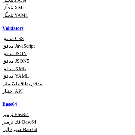
مُحلّل JSON
مُحلّل XML
مُحلّل YAML
Validators
مدقق CSS
مدقق JavaScript
مدقق JSON
مدقق JSON5
مدقق XML
مدقق YAML
مدقق بطاقة الائتمان
اختبار API
Base64
ترميز Base64
فك ترميز Base64
صورة إلى Base64