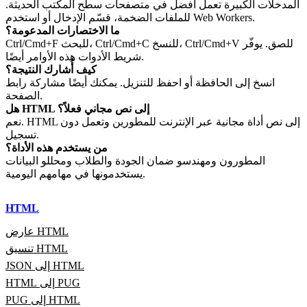
المدخلات الكبيرة تعمل أفضل في متصفحات سطح المكتب الحديثة.
للملفات الضخمة، قسّم الإدخال أو استخدم Web Workers.
ما الاختصارات المدعومة؟
Ctrl/Cmd+F للبحث، Ctrl/Cmd+C للنسخ، Ctrl/Cmd+V للصق. يوفّر
شريط الأدوات هذه الأوامر أيضًا.
كيف أُشارك النتيجة؟
انسخ إلى الحافظة أو احفظ للتنزيل. يمكنك أيضًا مشاركة رابط
الصفحة.
هل HTML إلى نص مجاني فعلاً؟
نعم. HTML إلى نص أداة مجانية عبر الإنترنت للمطورين وتعمل دون
تسجيل.
من يستخدم هذه الأداة؟
المطورون ومهندسو ضمان الجودة والطلاب ومحللو البيانات
يستخدمونها في مهامهم اليومية.
HTML
عارض HTML
تنسيق HTML
JSON إلى HTML
HTML إلى PUG
PUG إلى HTML