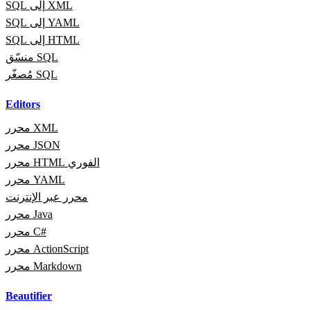
SQL إلى XML
SQL إلى YAML
SQL إلى HTML
منسّق SQL
مُصغّر SQL
Editors
محرر XML
محرر JSON
محرر HTML الفوري
محرر YAML
محرر عبر الإنترنت
محرر Java
محرر C#
محرر ActionScript
محرر Markdown
Beautifier