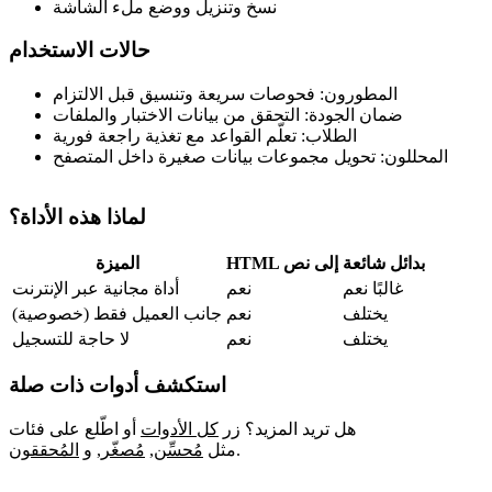
نسخ وتنزيل ووضع ملء الشاشة
حالات الاستخدام
المطورون: فحوصات سريعة وتنسيق قبل الالتزام
ضمان الجودة: التحقق من بيانات الاختبار والملفات
الطلاب: تعلّم القواعد مع تغذية راجعة فورية
المحللون: تحويل مجموعات بيانات صغيرة داخل المتصفح
لماذا هذه الأداة؟
بدائل شائعة
HTML إلى نص
الميزة
غالبًا نعم
نعم
أداة مجانية عبر الإنترنت
يختلف
نعم
جانب العميل فقط (خصوصية)
يختلف
نعم
لا حاجة للتسجيل
استكشف أدوات ذات صلة
هل تريد المزيد؟ زر
كل الأدوات
أو اطّلع على فئات
.
مثل
مُحسِّن
,
مُصغّر
,
و
المُحققون