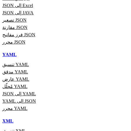
JSON إلى Excel
JSON إلى JAVA
تصغير JSON
مقارنة JSON
فرز مفاتيح JSON
محرر JSON
YAML
تنسيق YAML
مدقق YAML
عارض YAML
مُحلّل YAML
JSON إلى YAML
YAML إلى JSON
محرر YAML
XML
تنسيق XML