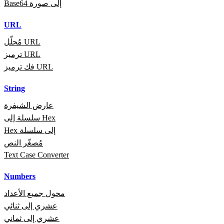
Base64 إلى صورة
URL
مُحلّل URL
ترميز URL
فك ترميز URL
String
عارض الشيفرة
سلسلة إلى Hex
Hex إلى سلسلة
مُصغّر النص
Text Case Converter
Numbers
محول جميع الأعداد
عشري إلى ثنائي
عشري إلى ثماني