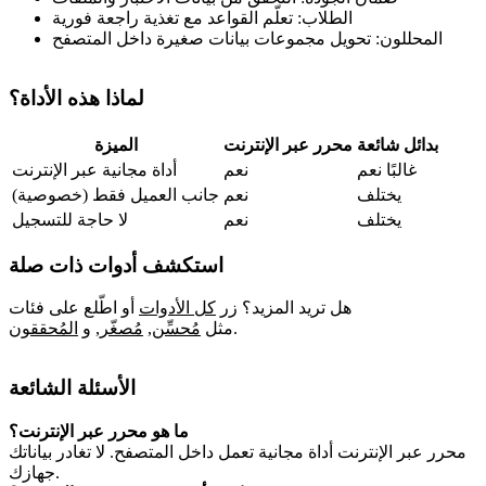
الطلاب: تعلّم القواعد مع تغذية راجعة فورية
المحللون: تحويل مجموعات بيانات صغيرة داخل المتصفح
لماذا هذه الأداة؟
بدائل شائعة
محرر عبر الإنترنت
الميزة
غالبًا نعم
نعم
أداة مجانية عبر الإنترنت
يختلف
نعم
جانب العميل فقط (خصوصية)
يختلف
نعم
لا حاجة للتسجيل
استكشف أدوات ذات صلة
هل تريد المزيد؟ زر
كل الأدوات
أو اطّلع على فئات
.
مثل
مُحسِّن
,
مُصغّر
,
و
المُحققون
الأسئلة الشائعة
ما هو محرر عبر الإنترنت؟
محرر عبر الإنترنت أداة مجانية تعمل داخل المتصفح. لا تغادر بياناتك
جهازك.