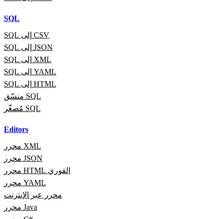
SQL
SQL إلى CSV
SQL إلى JSON
SQL إلى XML
SQL إلى YAML
SQL إلى HTML
منسّق SQL
مُصغّر SQL
Editors
محرر XML
محرر JSON
محرر HTML الفوري
محرر YAML
محرر عبر الإنترنت
محرر Java