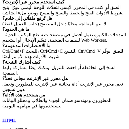
كيف أستخدم محرر عبر الإنترنت؟
الصق أو اكتب في المحرر الأيسر. تتحدّث اللوحة اليمنى فورًا. يتيح
شريط الأدوات الفتح والحفظ والنسخ والمسح ووضع ملء الشاشة.
هل تُرفع ملفاتي إلى خادم؟
لا. تتم المعالجة محليًا داخل المتصفح (جانب العميل فقط).
ما هي الحدود؟
المدخلات الكبيرة تعمل أفضل في متصفحات سطح المكتب الحديثة.
للملفات الضخمة، قسّم الإدخال أو استخدم Web Workers.
ما الاختصارات المدعومة؟
Ctrl/Cmd+F للبحث، Ctrl/Cmd+C للنسخ، Ctrl/Cmd+V للصق. يوفّر
شريط الأدوات هذه الأوامر أيضًا.
كيف أُشارك النتيجة؟
انسخ إلى الحافظة أو احفظ للتنزيل. يمكنك أيضًا مشاركة رابط
الصفحة.
هل محرر عبر الإنترنت مجاني فعلاً؟
نعم. محرر عبر الإنترنت أداة مجانية عبر الإنترنت للمطورين وتعمل
دون تسجيل.
من يستخدم هذه الأداة؟
المطورون ومهندسو ضمان الجودة والطلاب ومحللو البيانات
يستخدمونها في مهامهم اليومية.
HTML