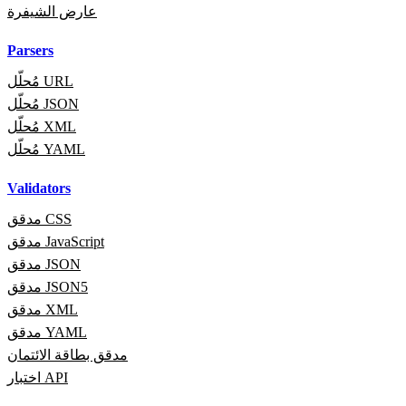
عارض الشيفرة
Parsers
مُحلّل URL
مُحلّل JSON
مُحلّل XML
مُحلّل YAML
Validators
مدقق CSS
مدقق JavaScript
مدقق JSON
مدقق JSON5
مدقق XML
مدقق YAML
مدقق بطاقة الائتمان
اختبار API