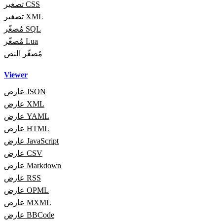
تصغير CSS
تصغير XML
مُصغّر SQL
مُصغّر Lua
مُصغّر النص
Viewer
عارض JSON
عارض XML
عارض YAML
عارض HTML
عارض JavaScript
عارض CSV
عارض Markdown
عارض RSS
عارض OPML
عارض MXML
عارض BBCode