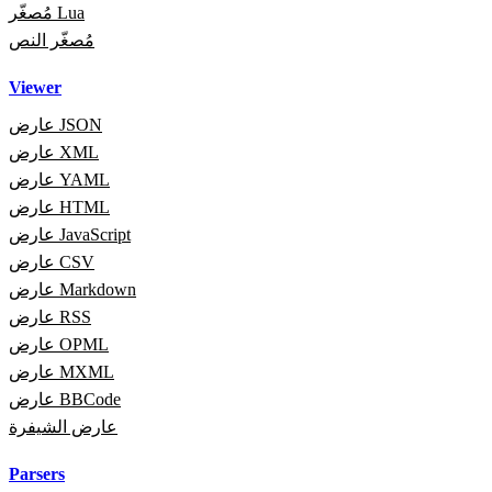
مُصغّر Lua
مُصغّر النص
Viewer
عارض JSON
عارض XML
عارض YAML
عارض HTML
عارض JavaScript
عارض CSV
عارض Markdown
عارض RSS
عارض OPML
عارض MXML
عارض BBCode
عارض الشيفرة
Parsers