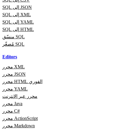
SQL إلى JSON
SQL إلى XML
SQL إلى YAML
SQL إلى HTML
منسّق SQL
مُصغّر SQL
Editors
محرر XML
محرر JSON
محرر HTML الفوري
محرر YAML
محرر عبر الإنترنت
محرر Java
محرر C#
محرر ActionScript
محرر Markdown