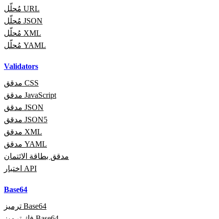
مُحلّل URL
مُحلّل JSON
مُحلّل XML
مُحلّل YAML
Validators
مدقق CSS
مدقق JavaScript
مدقق JSON
مدقق JSON5
مدقق XML
مدقق YAML
مدقق بطاقة الائتمان
اختبار API
Base64
ترميز Base64
فك ترميز Base64