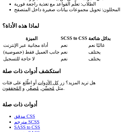
الطلاب: تعلّم القواعد مع تغذية راجعة فورية
المحللون: تحويل مجموعات بيانات صغيرة داخل المتصفح
لماذا هذه الأداة؟
SCSS to CSS
بدائل شائعة
الميزة
غالبًا نعم
نعم
أداة مجانية عبر الإنترنت
يختلف
نعم
جانب العميل فقط (خصوصية)
يختلف
نعم
لا حاجة للتسجيل
استكشف أدوات ذات صلة
هل تريد المزيد؟ زر
كل الأدوات
أو اطّلع على فئات
.
مثل
مُحسِّن
,
مُصغّر
,
و
المُحققون
أدوات ذات صلة
مدقق CSS
مترجم SCSS
SASS to CSS