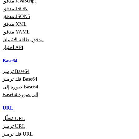
مدقق JavaScript
مدقق JSON
مدقق JSON5
مدقق XML
مدقق YAML
مدقق بطاقة الائتمان
اختبار API
Base64
ترميز Base64
فك ترميز Base64
صورة إلى Base64
Base64 إلى صورة
URL
مُحلّل URL
ترميز URL
فك ترميز URL