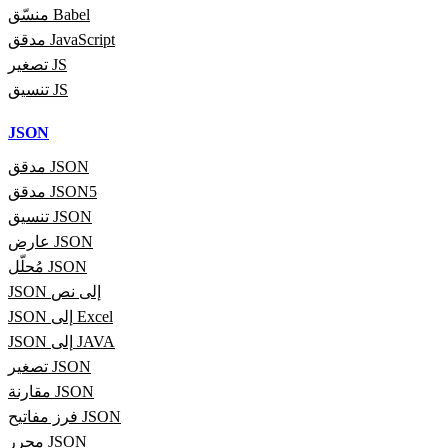
منسّق Babel
مدقق JavaScript
تصغير JS
تنسيق JS
JSON
مدقق JSON
مدقق JSON5
تنسيق JSON
عارض JSON
مُحلّل JSON
JSON إلى نص
JSON إلى Excel
JSON إلى JAVA
تصغير JSON
مقارنة JSON
فرز مفاتيح JSON
محرر JSON