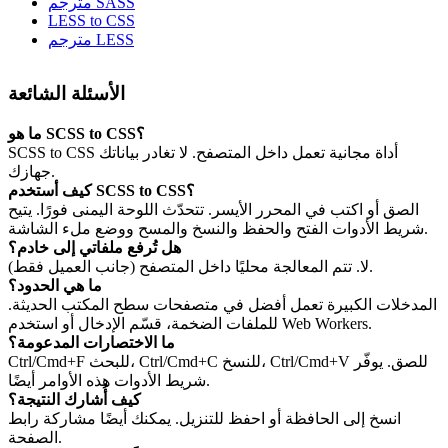
مترجم SASS
LESS to CSS
مترجم LESS
الأسئلة الشائعة
ما هو SCSS to CSS؟
SCSS to CSS أداة مجانية تعمل داخل المتصفح. لا تغادر بياناتك
جهازك.
كيف أستخدم SCSS to CSS؟
الصق أو اكتب في المحرر الأيسر. تتحدّث اللوحة اليمنى فورًا. يتيح
شريط الأدوات الفتح والحفظ والنسخ والمسح ووضع ملء الشاشة.
هل تُرفع ملفاتي إلى خادم؟
لا. تتم المعالجة محليًا داخل المتصفح (جانب العميل فقط).
ما هي الحدود؟
المدخلات الكبيرة تعمل أفضل في متصفحات سطح المكتب الحديثة.
للملفات الضخمة، قسّم الإدخال أو استخدم Web Workers.
ما الاختصارات المدعومة؟
Ctrl/Cmd+F للبحث، Ctrl/Cmd+C للنسخ، Ctrl/Cmd+V للصق. يوفّر
شريط الأدوات هذه الأوامر أيضًا.
كيف أُشارك النتيجة؟
انسخ إلى الحافظة أو احفظ للتنزيل. يمكنك أيضًا مشاركة رابط
الصفحة.