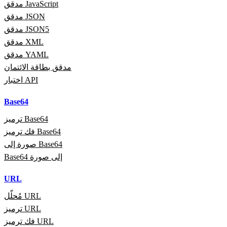
مدقق JavaScript
مدقق JSON
مدقق JSON5
مدقق XML
مدقق YAML
مدقق بطاقة الائتمان
اختبار API
Base64
ترميز Base64
فك ترميز Base64
صورة إلى Base64
Base64 إلى صورة
URL
مُحلّل URL
ترميز URL
فك ترميز URL