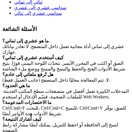
ثنائي إلى ثماني
سداسي عشري إلى عشري
سداسي عشري إلى ثنائي
الأسئلة الشائعة
ما هو عشري إلى ثماني؟
عشري إلى ثماني أداة مجانية تعمل داخل المتصفح. لا تغادر بياناتك
جهازك.
كيف أستخدم عشري إلى ثماني؟
الصق أو اكتب في المحرر الأيسر. تتحدّث اللوحة اليمنى فورًا. يتيح
شريط الأدوات الفتح والحفظ والنسخ والمسح ووضع ملء الشاشة.
هل تُرفع ملفاتي إلى خادم؟
لا. تتم المعالجة محليًا داخل المتصفح (جانب العميل فقط).
ما هي الحدود؟
المدخلات الكبيرة تعمل أفضل في متصفحات سطح المكتب الحديثة.
للملفات الضخمة، قسّم الإدخال أو استخدم Web Workers.
ما الاختصارات المدعومة؟
Ctrl/Cmd+F للبحث، Ctrl/Cmd+C للنسخ، Ctrl/Cmd+V للصق. يوفّر
شريط الأدوات هذه الأوامر أيضًا.
كيف أُشارك النتيجة؟
انسخ إلى الحافظة أو احفظ للتنزيل. يمكنك أيضًا مشاركة رابط
الصفحة.