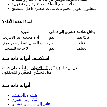
الطلاب: تعلّم القواعد مع تغذية راجعة فورية
المحللون: تحويل مجموعات بيانات صغيرة داخل المتصفح
لماذا هذه الأداة؟
بدائل شائعة
عشري إلى ثماني
الميزة
غالبًا نعم
نعم
أداة مجانية عبر الإنترنت
يختلف
نعم
جانب العميل فقط (خصوصية)
يختلف
نعم
لا حاجة للتسجيل
استكشف أدوات ذات صلة
هل تريد المزيد؟ زر
كل الأدوات
أو اطّلع على فئات
.
مثل
مُحسِّن
,
مُصغّر
,
و
المُحققون
أدوات ذات صلة
عشري إلى ثنائي
ثنائي إلى عشري
ثنائي إلى سداسي عشري