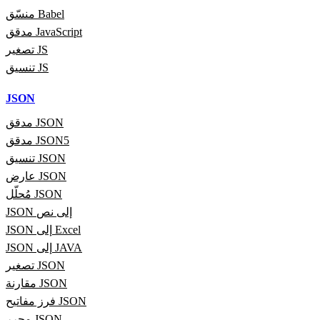
منسّق Babel
مدقق JavaScript
تصغير JS
تنسيق JS
JSON
مدقق JSON
مدقق JSON5
تنسيق JSON
عارض JSON
مُحلّل JSON
JSON إلى نص
JSON إلى Excel
JSON إلى JAVA
تصغير JSON
مقارنة JSON
فرز مفاتيح JSON
محرر JSON