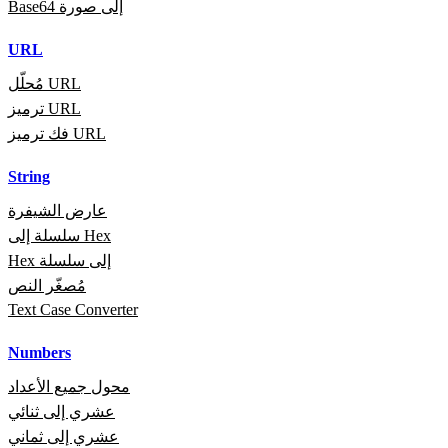
Base64 إلى صورة
URL
مُحلّل URL
ترميز URL
فك ترميز URL
String
عارض الشيفرة
سلسلة إلى Hex
Hex إلى سلسلة
مُصغّر النص
Text Case Converter
Numbers
محول جميع الأعداد
عشري إلى ثنائي
عشري إلى ثماني