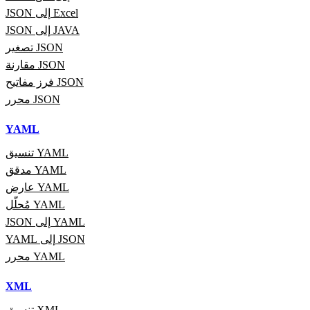
JSON إلى Excel
JSON إلى JAVA
تصغير JSON
مقارنة JSON
فرز مفاتيح JSON
محرر JSON
YAML
تنسيق YAML
مدقق YAML
عارض YAML
مُحلّل YAML
JSON إلى YAML
YAML إلى JSON
محرر YAML
XML
تنسيق XML