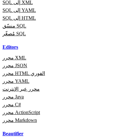
SQL إلى XML
SQL إلى YAML
SQL إلى HTML
منسّق SQL
مُصغّر SQL
Editors
محرر XML
محرر JSON
محرر HTML الفوري
محرر YAML
محرر عبر الإنترنت
محرر Java
محرر C#
محرر ActionScript
محرر Markdown
Beautifier