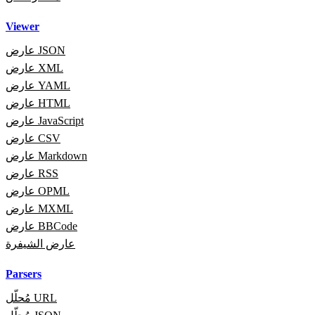
Viewer
عارض JSON
عارض XML
عارض YAML
عارض HTML
عارض JavaScript
عارض CSV
عارض Markdown
عارض RSS
عارض OPML
عارض MXML
عارض BBCode
عارض الشيفرة
Parsers
مُحلّل URL