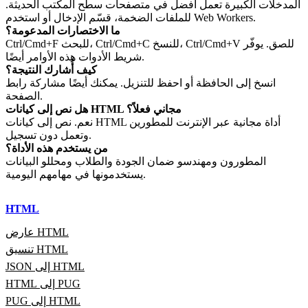
المدخلات الكبيرة تعمل أفضل في متصفحات سطح المكتب الحديثة.
للملفات الضخمة، قسّم الإدخال أو استخدم Web Workers.
ما الاختصارات المدعومة؟
Ctrl/Cmd+F للبحث، Ctrl/Cmd+C للنسخ، Ctrl/Cmd+V للصق. يوفّر
شريط الأدوات هذه الأوامر أيضًا.
كيف أُشارك النتيجة؟
انسخ إلى الحافظة أو احفظ للتنزيل. يمكنك أيضًا مشاركة رابط
الصفحة.
هل نص إلى كيانات HTML مجاني فعلاً؟
نعم. نص إلى كيانات HTML أداة مجانية عبر الإنترنت للمطورين
وتعمل دون تسجيل.
من يستخدم هذه الأداة؟
المطورون ومهندسو ضمان الجودة والطلاب ومحللو البيانات
يستخدمونها في مهامهم اليومية.
HTML
عارض HTML
تنسيق HTML
JSON إلى HTML
HTML إلى PUG
PUG إلى HTML