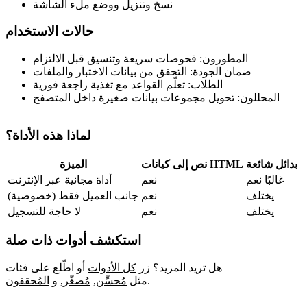
نسخ وتنزيل ووضع ملء الشاشة
حالات الاستخدام
المطورون: فحوصات سريعة وتنسيق قبل الالتزام
ضمان الجودة: التحقق من بيانات الاختبار والملفات
الطلاب: تعلّم القواعد مع تغذية راجعة فورية
المحللون: تحويل مجموعات بيانات صغيرة داخل المتصفح
لماذا هذه الأداة؟
بدائل شائعة
نص إلى كيانات HTML
الميزة
غالبًا نعم
نعم
أداة مجانية عبر الإنترنت
يختلف
نعم
جانب العميل فقط (خصوصية)
يختلف
نعم
لا حاجة للتسجيل
استكشف أدوات ذات صلة
هل تريد المزيد؟ زر
كل الأدوات
أو اطّلع على فئات
.
مثل
مُحسِّن
,
مُصغّر
,
و
المُحققون