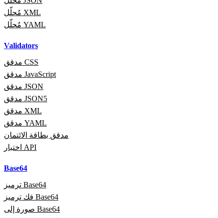
مُحلّل JSON
مُحلّل XML
مُحلّل YAML
Validators
مدقق CSS
مدقق JavaScript
مدقق JSON
مدقق JSON5
مدقق XML
مدقق YAML
مدقق بطاقة الائتمان
اختبار API
Base64
ترميز Base64
فك ترميز Base64
صورة إلى Base64