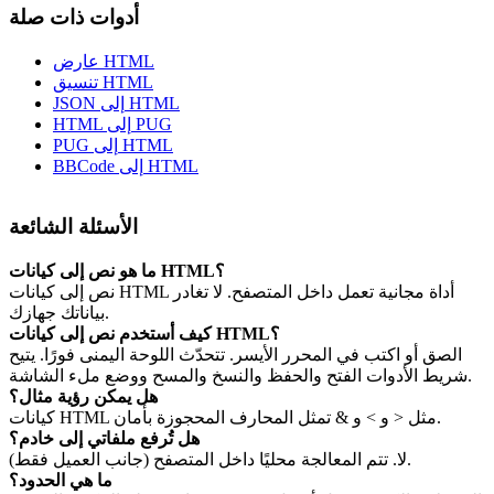
أدوات ذات صلة
عارض HTML
تنسيق HTML
JSON إلى HTML
HTML إلى PUG
PUG إلى HTML
BBCode إلى HTML
الأسئلة الشائعة
ما هو نص إلى كيانات HTML؟
نص إلى كيانات HTML أداة مجانية تعمل داخل المتصفح. لا تغادر
بياناتك جهازك.
كيف أستخدم نص إلى كيانات HTML؟
الصق أو اكتب في المحرر الأيسر. تتحدّث اللوحة اليمنى فورًا. يتيح
شريط الأدوات الفتح والحفظ والنسخ والمسح ووضع ملء الشاشة.
هل يمكن رؤية مثال؟
كيانات HTML مثل < و > و & تمثل المحارف المحجوزة بأمان.
هل تُرفع ملفاتي إلى خادم؟
لا. تتم المعالجة محليًا داخل المتصفح (جانب العميل فقط).
ما هي الحدود؟