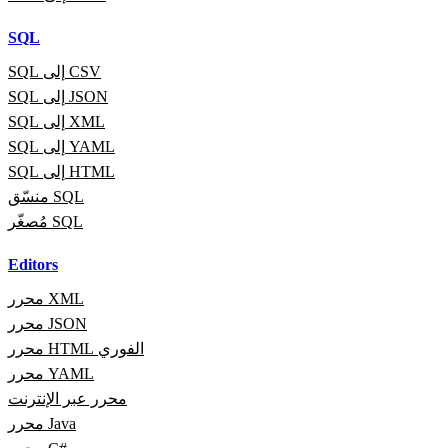
SQL
SQL إلى CSV
SQL إلى JSON
SQL إلى XML
SQL إلى YAML
SQL إلى HTML
منسّق SQL
مُصغّر SQL
Editors
محرر XML
محرر JSON
محرر HTML الفوري
محرر YAML
محرر عبر الإنترنت
محرر Java