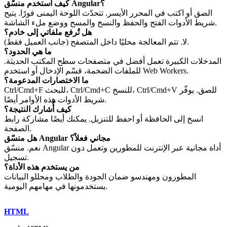
كيف أستخدم منسّق Angular؟
الصق أو اكتب في المحرر الأيسر. تتحدّث اللوحة اليمنى فورًا. يتيح
شريط الأدوات الفتح والحفظ والنسخ والمسح ووضع ملء الشاشة.
هل تُرفع ملفاتي إلى خادم؟
لا. تتم المعالجة محليًا داخل المتصفح (جانب العميل فقط).
ما هي الحدود؟
المدخلات الكبيرة تعمل أفضل في متصفحات سطح المكتب الحديثة.
للملفات الضخمة، قسّم الإدخال أو استخدم Web Workers.
ما الاختصارات المدعومة؟
Ctrl/Cmd+F للبحث، Ctrl/Cmd+C للنسخ، Ctrl/Cmd+V للصق. يوفّر
شريط الأدوات هذه الأوامر أيضًا.
كيف أُشارك النتيجة؟
انسخ إلى الحافظة أو احفظ للتنزيل. يمكنك أيضًا مشاركة رابط
الصفحة.
هل منسّق Angular مجاني فعلاً؟
نعم. منسّق Angular أداة مجانية عبر الإنترنت للمطورين وتعمل دون
تسجيل.
من يستخدم هذه الأداة؟
المطورون ومهندسو ضمان الجودة والطلاب ومحللو البيانات
يستخدمونها في مهامهم اليومية.
HTML