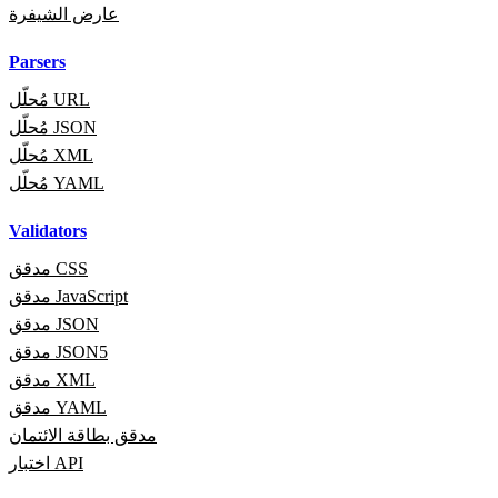
عارض الشيفرة
Parsers
مُحلّل URL
مُحلّل JSON
مُحلّل XML
مُحلّل YAML
Validators
مدقق CSS
مدقق JavaScript
مدقق JSON
مدقق JSON5
مدقق XML
مدقق YAML
مدقق بطاقة الائتمان
اختبار API