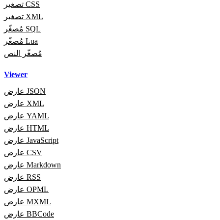
تصغير CSS
تصغير XML
مُصغّر SQL
مُصغّر Lua
مُصغّر النص
Viewer
عارض JSON
عارض XML
عارض YAML
عارض HTML
عارض JavaScript
عارض CSV
عارض Markdown
عارض RSS
عارض OPML
عارض MXML
عارض BBCode