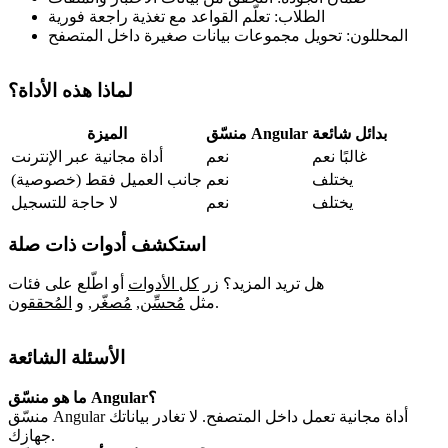
الطلاب: تعلّم القواعد مع تغذية راجعة فورية
المحللون: تحويل مجموعات بيانات صغيرة داخل المتصفح
لماذا هذه الأداة؟
بدائل شائعة
منسّق Angular
الميزة
غالبًا نعم
نعم
أداة مجانية عبر الإنترنت
يختلف
نعم
جانب العميل فقط (خصوصية)
يختلف
نعم
لا حاجة للتسجيل
استكشف أدوات ذات صلة
هل تريد المزيد؟ زر
كل الأدوات
أو اطّلع على فئات
.
مثل
مُحسِّن
,
مُصغّر
,
و
المُحققون
الأسئلة الشائعة
ما هو منسّق Angular؟
منسّق Angular أداة مجانية تعمل داخل المتصفح. لا تغادر بياناتك
جهازك.