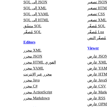
صغير JSON
SQL إلى JSON
غير HTML
SQL إلى XML
تصغير CSS
SQL إلى YAML
تصغير XML
SQL إلى HTML
مُصغّر SQL
منسّق SQL
مُصغّر Lua
مُصغّر SQL
مُصغّر النص
Editors
Viewer
محرر XML
ارض JSON
محرر JSON
ارض XML
محرر HTML الفوري
رض YAML
محرر YAML
رض HTML
محرر عبر الإنترنت
JavaScri
محرر Java
عارض CSV
محرر C#
Markdo
محرر ActionScript
عارض RSS
محرر Markdown
رض OPML