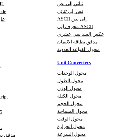
ثنائي إلى نص
عار
نص إلى ثنائي
عارض
ASCII إلى نص
عار
محرف إلى ASCII
عكس السداسي عشري
مدقق بطاقة الائتمان
محول القواعد العددية
Unit Converters
م
محول الوحدات
محول الطول
محول الوزن
محول الكتلة
مدقق t
محول الحجم
محول المساحة
مد
محول الوقت
محول الحرارة
مد
محول السرعة
مدقق بطا