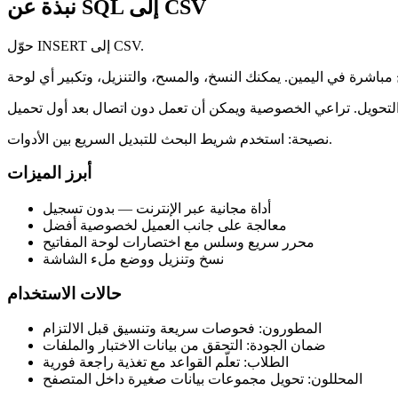
نبذة عن SQL إلى CSV
حوّل INSERT إلى CSV.
نصيحة: استخدم شريط البحث للتبديل السريع بين الأدوات.
أبرز الميزات
أداة مجانية عبر الإنترنت — بدون تسجيل
معالجة على جانب العميل لخصوصية أفضل
محرر سريع وسلس مع اختصارات لوحة المفاتيح
نسخ وتنزيل ووضع ملء الشاشة
حالات الاستخدام
المطورون: فحوصات سريعة وتنسيق قبل الالتزام
ضمان الجودة: التحقق من بيانات الاختبار والملفات
الطلاب: تعلّم القواعد مع تغذية راجعة فورية
المحللون: تحويل مجموعات بيانات صغيرة داخل المتصفح