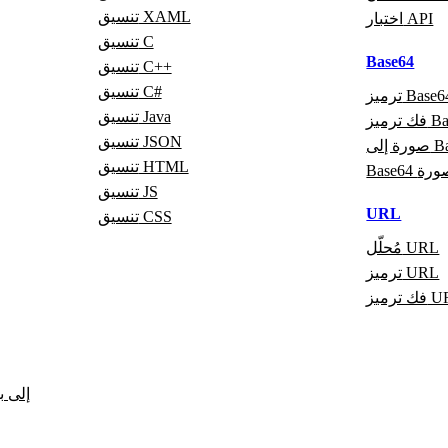
تنسيق XAML
اختبار API
تنسيق C
Base64
تنسيق C++
تنسيق C#
ميز Base64
تنسيق Java
Base64
تنسيق JSON
Base6
تنسيق HTML
لى صورة
تنسيق JS
URL
تنسيق CSS
مُحلّل URL
ترميز URL
يز URL
CSV إل