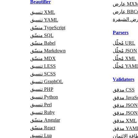
Beautifier
ض MXML
 BBCode
تنسيق XML
ض الشيفرة
تنسيق YAML
منسّق TypeScript
Parsers
منسّق SQL
مُحلّل URL
منسّق Babel
مُحلّل JSON
منسّق Markdown
مُحلّل XML
منسّق MDX
ُحلّل YAML
تنسيق LESS
تنسيق SCSS
Validators
تنسيق GraphQL
تنسيق PHP
مدقق CSS
تنسيق Python
JavaScrip
تنسيق Perl
مدقق JSON
تنسيق Ruby
قق JSON5
منسّق Angular
مدقق XML
منسّق React
قق YAML
تنسيق Lua
قة الائتمان