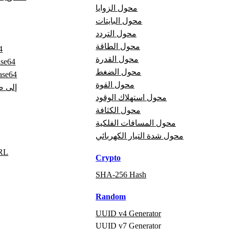
محول الزوايا
محول البايتات
محول التردد
محول الطاقة
تر
محول القدرة
فك ترميز 
محول الضغط
صورة إلى 4
محول القوة
Base64 إ
محول استهلاك الوقود
محول الكثافة
محول المسافات الفلكية
محول شدة التيار الكهربائي
فك ترم
Crypto
SHA-256 Hash
Random
UUID v4 Generator
UUID v7 Generator