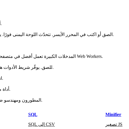
SQL إلى CSV أداة مجانية تعمل داخل المتصفح. لا تغادر بياناتك جهازك.
الصق أو اكتب في المحرر الأيسر. تتحدّث اللوحة اليمنى فورًا. يتيح شريط الأدوات الفتح والحفظ والنسخ والمسح ووضع ملء الشاشة.
المدخلات الكبيرة تعمل أفضل في متصفحات سطح المكتب الحديثة. للملفات الضخمة، قسّم الإدخال أو استخدم Web Workers.
Ctrl/Cmd+F للبحث، Ctrl/Cmd+C للنسخ، Ctrl/Cmd+V للصق. يوفّر شريط الأدوات هذه الأوامر أيضًا.
انسخ إلى الحافظة أو احفظ للتنزيل. يمكنك أيضًا مشاركة رابط الصفحة.
نعم. SQL إلى CSV أداة مجانية عبر الإنترنت للمطورين وتعمل دون تسجيل.
المطورون ومهندسو ضمان الجودة والطلاب ومحللو البيانات يستخدمونها في مهامهم اليومية.
SQL
Minifier
تصغير JS
SQL إلى CSV