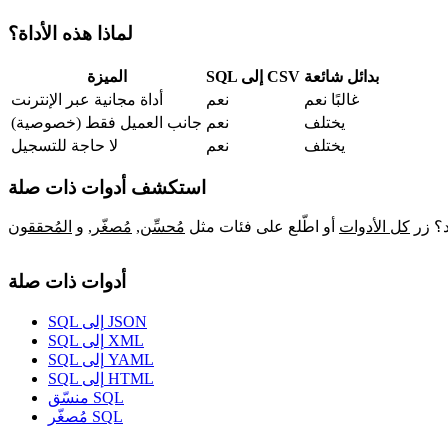
لماذا هذه الأداة؟
بدائل شائعة
SQL إلى CSV
الميزة
غالبًا نعم
نعم
أداة مجانية عبر الإنترنت
يختلف
نعم
جانب العميل فقط (خصوصية)
يختلف
نعم
لا حاجة للتسجيل
استكشف أدوات ذات صلة
د؟ زر
كل الأدوات
أو اطّلع على فئات مثل
مُحسِّن
,
مُصغّر
,
و
المُحققون
أدوات ذات صلة
SQL إلى JSON
SQL إلى XML
SQL إلى YAML
SQL إلى HTML
منسّق SQL
مُصغّر SQL