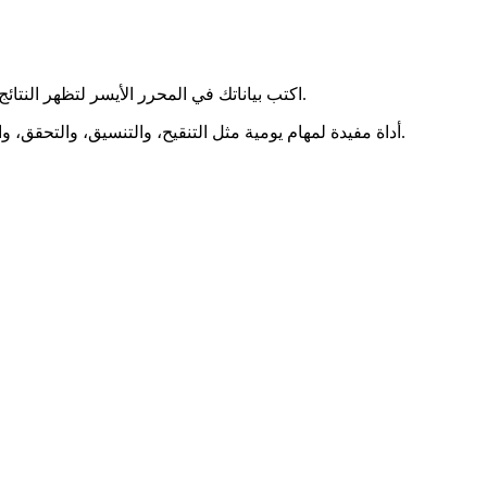
اكتب بياناتك في المحرر الأيسر لتظهر النتائج مباشرة في اليمين. يمكنك النسخ، والمسح، والتنزيل، وتكبير أي لوحة.
أداة مفيدة لمهام يومية مثل التنقيح، والتنسيق، والتحقق، والتحويل. تراعي الخصوصية ويمكن أن تعمل دون اتصال بعد أول تحميل.