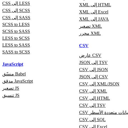
CSS إلى LESS
XML إلى HTML
CSS إلى SCSS
XML إلى Excel
CSS إلى SASS
XML إلى JAVA
SCSS to LESS
تصغير XML
SCSS to SASS
محرر XML
LESS to SCSS
LESS to SASS
CSV
SASS to SCSS
عارض CSV
JSON إلى TSV
JavaScript
CSV إلى JSON
منسّق Babel
JSON إلى CSV
مدقق JavaScript
CSV إلى XML/JSON
تصغير JS
CSV إلى XML
تنسيق JS
CSV إلى HTML
CSV إلى TSV
ى بيانات متعددة الأسطر
CSV إلى SQL
CSV إلى Excel