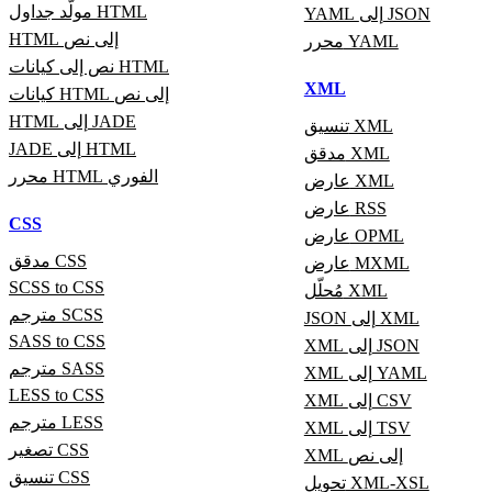
مولّد جداول HTML
YAML إلى JSON
HTML إلى نص
محرر YAML
نص إلى كيانات HTML
XML
كيانات HTML إلى نص
HTML إلى JADE
تنسيق XML
JADE إلى HTML
مدقق XML
محرر HTML الفوري
عارض XML
عارض RSS
CSS
عارض OPML
مدقق CSS
عارض MXML
SCSS to CSS
مُحلّل XML
مترجم SCSS
JSON إلى XML
SASS to CSS
XML إلى JSON
مترجم SASS
XML إلى YAML
LESS to CSS
XML إلى CSV
مترجم LESS
XML إلى TSV
تصغير CSS
XML إلى نص
تنسيق CSS
تحويل XML-XSL