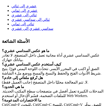
عشري إلى ثنائي
عشري إلى ثماني
ثنائي إلى عشري
ثنائي إلى سداسي عشري
ثنائي إلى ثماني
سداسي عشري إلى عشري
الأسئلة الشائعة
ما هو عكس السداسي عشري؟
عكس السداسي عشري أداة مجانية تعمل داخل المتصفح. لا تغادر
بياناتك جهازك.
كيف أستخدم عكس السداسي عشري؟
الصق أو اكتب في المحرر الأيسر. تتحدّث اللوحة اليمنى فورًا. يتيح
شريط الأدوات الفتح والحفظ والنسخ والمسح ووضع ملء الشاشة.
هل تُرفع ملفاتي إلى خادم؟
لا. تتم المعالجة محليًا داخل المتصفح (جانب العميل فقط).
ما هي الحدود؟
المدخلات الكبيرة تعمل أفضل في متصفحات سطح المكتب الحديثة.
للملفات الضخمة، قسّم الإدخال أو استخدم Web Workers.
ما الاختصارات المدعومة؟
Ctrl/Cmd+F للبحث، Ctrl/Cmd+C للنسخ، Ctrl/Cmd+V للصق. يوفّر