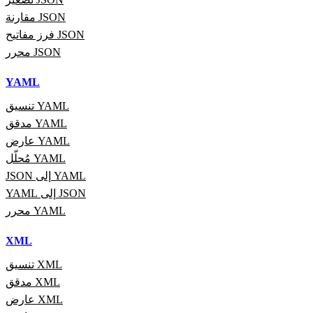
مقارنة JSON
فرز مفاتيح JSON
محرر JSON
YAML
تنسيق YAML
مدقق YAML
عارض YAML
مُحلّل YAML
JSON إلى YAML
YAML إلى JSON
محرر YAML
XML
تنسيق XML
مدقق XML
عارض XML