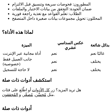
المطورون: فحوصات سريعة وتنسيق قبل الالتزام
ضمان الجودة: التحقق من بيانات الاختبار والملفات
الطلاب: تعلّم القواعد مع تغذية راجعة فورية
المحللون: تحويل مجموعات بيانات صغيرة داخل المتصفح
لماذا هذه الأداة؟
عكس السداسي
بدائل شائعة
الميزة
عشري
غالبًا نعم
نعم
أداة مجانية عبر الإنترنت
جانب العميل فقط
يختلف
نعم
(خصوصية)
يختلف
نعم
لا حاجة للتسجيل
استكشف أدوات ذات صلة
هل تريد المزيد؟ زر
كل الأدوات
أو اطّلع على فئات
.
مثل
مُحسِّن
,
مُصغّر
,
و
المُحققون
أدوات ذات صلة