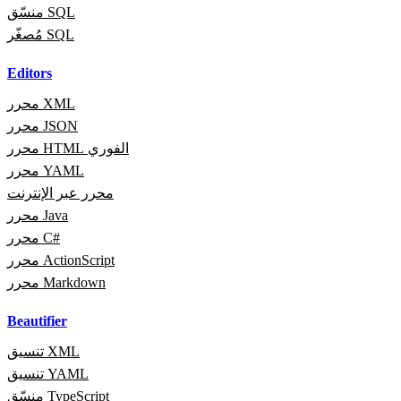
منسّق SQL
مُصغّر SQL
Editors
محرر XML
محرر JSON
محرر HTML الفوري
محرر YAML
محرر عبر الإنترنت
محرر Java
محرر C#
محرر ActionScript
محرر Markdown
Beautifier
تنسيق XML
تنسيق YAML
منسّق TypeScript