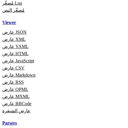
مُصغّر Lua
مُصغّر النص
Viewer
عارض JSON
عارض XML
عارض YAML
عارض HTML
عارض JavaScript
عارض CSV
عارض Markdown
عارض RSS
عارض OPML
عارض MXML
عارض BBCode
عارض الشيفرة
Parsers