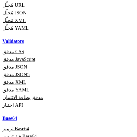
مُحلّل URL
مُحلّل JSON
مُحلّل XML
مُحلّل YAML
Validators
مدقق CSS
مدقق JavaScript
مدقق JSON
مدقق JSON5
مدقق XML
مدقق YAML
مدقق بطاقة الائتمان
اختبار API
Base64
ترميز Base64
فك ترميز Base64