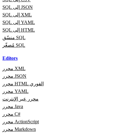
SQL إلى JSON
SQL إلى XML
SQL إلى YAML
SQL إلى HTML
منسّق SQL
مُصغّر SQL
Editors
محرر XML
محرر JSON
محرر HTML الفوري
محرر YAML
محرر عبر الإنترنت
محرر Java
محرر C#
محرر ActionScript
محرر Markdown