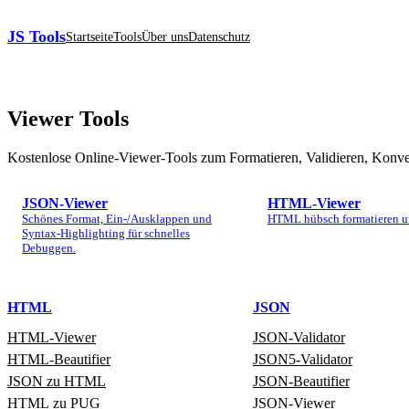
JS Tools
Startseite
Tools
Über uns
Datenschutz
Viewer
Tools
Kostenlose Online‑Viewer‑Tools zum Formatieren, Validieren, Konve
JSON‑Viewer
HTML‑Viewer
Schönes Format, Ein-/Ausklappen und
HTML hübsch formatieren u
Syntax‑Highlighting für schnelles
Debuggen.
HTML
JSON
HTML‑Viewer
JSON‑Validator
HTML‑Beautifier
JSON5‑Validator
JSON zu HTML
JSON-Beautifier
HTML zu PUG
JSON‑Viewer