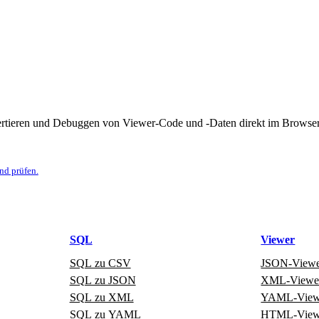
rtieren und Debuggen von Viewer‑Code und ‑Daten direkt im Browser. 
nd prüfen.
SQL
Viewer
SQL zu CSV
JSON‑View
SQL zu JSON
XML‑Viewe
SQL zu XML
YAML‑View
SQL zu YAML
HTML‑View