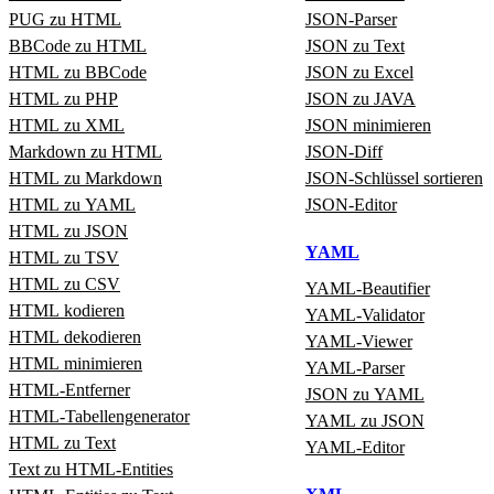
PUG zu HTML
JSON‑Parser
BBCode zu HTML
JSON zu Text
HTML zu BBCode
JSON zu Excel
HTML zu PHP
JSON zu JAVA
HTML zu XML
JSON minimieren
Markdown zu HTML
JSON‑Diff
HTML zu Markdown
JSON‑Schlüssel sortieren
HTML zu YAML
JSON‑Editor
HTML zu JSON
YAML
HTML zu TSV
HTML zu CSV
YAML‑Beautifier
HTML kodieren
YAML‑Validator
HTML dekodieren
YAML‑Viewer
HTML minimieren
YAML‑Parser
HTML‑Entferner
JSON zu YAML
HTML‑Tabellengenerator
YAML zu JSON
HTML zu Text
YAML‑Editor
Text zu HTML‑Entities