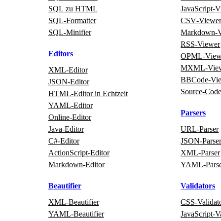
SQL zu HTML
JavaScript‑
SQL‑Formatter
CSV‑Viewe
SQL‑Minifier
Markdown‑V
RSS‑Viewer
Editors
OPML‑View
MXML‑Vie
XML‑Editor
BBCode‑Vi
JSON‑Editor
Source‑Cod
HTML‑Editor in Echtzeit
YAML‑Editor
Parsers
Online‑Editor
Java‑Editor
URL‑Parser
C#‑Editor
JSON‑Parse
ActionScript‑Editor
XML‑Parser
Markdown‑Editor
YAML‑Pars
Beautifier
Validators
XML‑Beautifier
CSS‑Validat
YAML‑Beautifier
JavaScript‑V