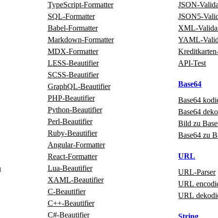
TypeScript‑Formatter
JSON‑Valida
SQL‑Formatter
JSON5‑Valid
Babel‑Formatter
XML‑Valida
Markdown‑Formatter
YAML‑Valid
MDX‑Formatter
Kreditkarten
LESS‑Beautifier
API‑Test
SCSS‑Beautifier
Base64
GraphQL‑Beautifier
PHP‑Beautifier
Base64 kodi
Python‑Beautifier
Base64 deko
Perl‑Beautifier
Bild zu Bas
Ruby‑Beautifier
Base64 zu B
Angular‑Formatter
URL
React‑Formatter
n
Lua‑Beautifier
URL‑Parser
XAML‑Beautifier
URL encodi
C‑Beautifier
URL dekodi
C++‑Beautifier
C#‑Beautifier
String