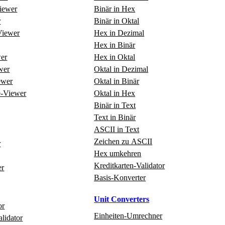
Viewer
Binär in Hex
r
Binär in Oktal
iewer
Hex in Dezimal
Hex in Binär
er
Hex in Oktal
wer
Oktal in Dezimal
ewer
Oktal in Binär
e‑Viewer
Oktal in Hex
Binär in Text
Text in Binär
ASCII in Text
Zeichen zu ASCII
r
Hex umkehren
Kreditkarten‑Validator
er
Basis‑Konverter
Unit Converters
or
Einheiten‑Umrechner
alidator