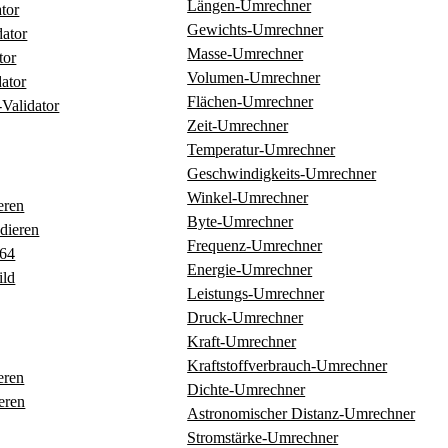
Längen‑Umrechner
tor
Gewichts‑Umrechner
ator
Masse‑Umrechner
tor
Volumen‑Umrechner
ator
Flächen‑Umrechner
‑Validator
Zeit‑Umrechner
Temperatur‑Umrechner
Geschwindigkeits‑Umrechner
Winkel‑Umrechner
eren
Byte‑Umrechner
dieren
Frequenz‑Umrechner
e64
Energie‑Umrechner
ild
Leistungs‑Umrechner
Druck‑Umrechner
Kraft‑Umrechner
Kraftstoffverbrauch‑Umrechner
eren
Dichte‑Umrechner
eren
Astronomischer Distanz‑Umrechner
Stromstärke‑Umrechner