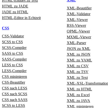
XML
HTML‑Entities zu Text
HTML zu JADE
XML‑Beautifier
JADE zu HTML
XML‑Validator
HTML‑Editor in Echtzeit
XML‑Viewer
RSS‑Viewer
CSS
OPML‑Viewer
CSS‑Validator
MXML‑Viewer
SCSS to CSS
XML‑Parser
SCSS‑Compiler
JSON zu XML
SASS to CSS
XML zu JSON
SASS‑Compiler
XML zu YAML
LESS to CSS
XML zu CSV
LESS‑Compiler
XML zu TSV
CSS minimieren
XML zu Text
CSS-Beautifier
XML‑XSL‑Transformatio
CSS nach LESS
XML zu HTML
CSS nach SCSS
XML zu Excel
CSS nach SASS
XML zu JAVA
SCSS to LESS
XML minimieren