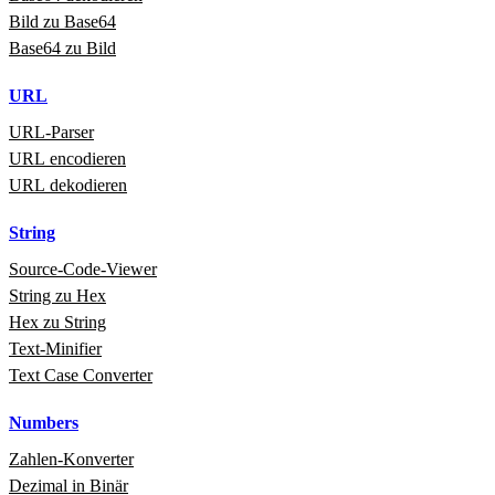
Bild zu Base64
Base64 zu Bild
URL
URL‑Parser
URL encodieren
URL dekodieren
String
Source‑Code‑Viewer
String zu Hex
Hex zu String
Text‑Minifier
Text Case Converter
Numbers
Zahlen‑Konverter
Dezimal in Binär