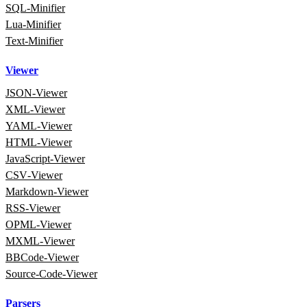
SQL‑Minifier
Lua‑Minifier
Text‑Minifier
Viewer
JSON‑Viewer
XML‑Viewer
YAML‑Viewer
HTML‑Viewer
JavaScript‑Viewer
CSV‑Viewer
Markdown‑Viewer
RSS‑Viewer
OPML‑Viewer
MXML‑Viewer
BBCode‑Viewer
Source‑Code‑Viewer
Parsers