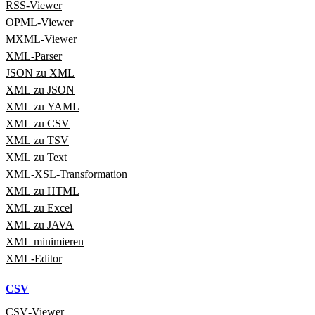
RSS‑Viewer
OPML‑Viewer
MXML‑Viewer
XML‑Parser
JSON zu XML
XML zu JSON
XML zu YAML
XML zu CSV
XML zu TSV
XML zu Text
XML‑XSL‑Transformation
XML zu HTML
XML zu Excel
XML zu JAVA
XML minimieren
XML‑Editor
CSV
CSV‑Viewer