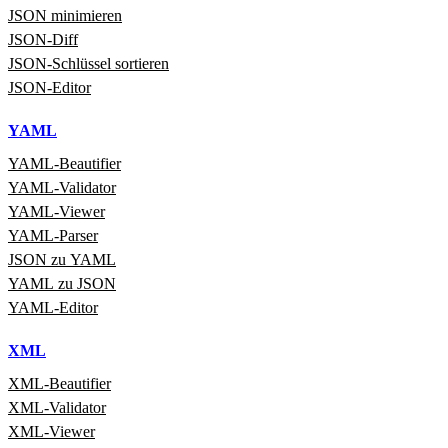
JSON minimieren
JSON‑Diff
JSON‑Schlüssel sortieren
JSON‑Editor
YAML
YAML‑Beautifier
YAML‑Validator
YAML‑Viewer
YAML‑Parser
JSON zu YAML
YAML zu JSON
YAML‑Editor
XML
XML‑Beautifier
XML‑Validator
XML‑Viewer