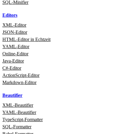
SQL‑Minifier
Editors
XML‑Editor
JSON‑Editor
HTML‑Editor in Echtzeit
YAML‑Editor
Online‑Editor
Java‑Editor
C#‑Editor
ActionScript‑Editor
Markdown‑Editor
Beautifier
XML‑Beautifier
YAML‑Beautifier
TypeScript‑Formatter
SQL‑Formatter
Babel‑Formatter