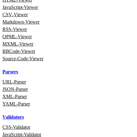
JavaScript‑Viewer
CSV‑Viewer
Markdown‑Viewer
RSS‑Viewer
OPML‑Viewer
MXML‑Viewer
BBCode‑Viewer
Source‑Code‑Viewer
Parsers
URL‑Parser
JSON‑Parser
XML‑Parser
YAML‑Parser
Validators
CSS‑Validator
JavaScript‑Validator