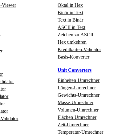
e‑Viewer
Oktal in Hex
Binär in Text
Text in Binär
ASCII in Text
Zeichen zu ASCII
r
Hex umkehren
Kreditkarten‑Validator
er
Basis‑Konverter
Unit Converters
or
Einheiten‑Umrechner
alidator
Längen‑Umrechner
tor
Gewichts‑Umrechner
ator
Masse‑Umrechner
tor
Volumen‑Umrechner
ator
Flächen‑Umrechner
‑Validator
Zeit‑Umrechner
Temperatur‑Umrechner