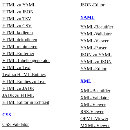
HTML zu YAML
JSON‑Editor
HTML zu JSON
YAML
HTML zu TSV
HTML zu CSV
YAML‑Beautifier
HTML kodieren
YAML‑Validator
HTML dekodieren
YAML‑Viewer
HTML minimieren
YAML‑Parser
HTML‑Entferner
JSON zu YAML
HTML‑Tabellengenerator
YAML zu JSON
HTML zu Text
YAML‑Editor
Text zu HTML‑Entities
XML
HTML‑Entities zu Text
HTML zu JADE
XML‑Beautifier
JADE zu HTML
XML‑Validator
HTML‑Editor in Echtzeit
XML‑Viewer
RSS‑Viewer
CSS
OPML‑Viewer
CSS‑Validator
MXML‑Viewer