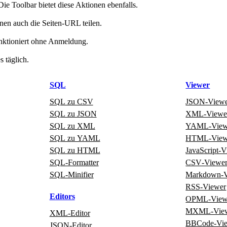
 Toolbar bietet diese Aktionen ebenfalls.
nen auch die Seiten‑URL teilen.
funktioniert ohne Anmeldung.
 täglich.
SQL
Viewer
SQL zu CSV
JSON‑View
SQL zu JSON
XML‑Viewe
SQL zu XML
YAML‑View
SQL zu YAML
HTML‑View
SQL zu HTML
JavaScript‑
SQL‑Formatter
CSV‑Viewe
SQL‑Minifier
Markdown‑V
RSS‑Viewer
Editors
OPML‑View
MXML‑Vie
XML‑Editor
BBCode‑Vi
JSON‑Editor