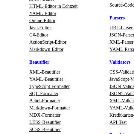
Source‑Cod
HTML‑Editor in Echtzeit
YAML‑Editor
Parsers
Online‑Editor
Java‑Editor
URL‑Parser
C#‑Editor
JSON‑Parse
ActionScript‑Editor
XML‑Parser
Markdown‑Editor
YAML‑Pars
Beautifier
Validators
XML‑Beautifier
CSS‑Validat
YAML‑Beautifier
JavaScript‑V
TypeScript‑Formatter
JSON‑Valida
SQL‑Formatter
JSON5‑Valid
Babel‑Formatter
XML‑Valida
Markdown‑Formatter
YAML‑Valid
MDX‑Formatter
Kreditkarten
LESS‑Beautifier
API‑Test
SCSS‑Beautifier