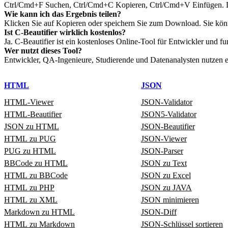
Ctrl/Cmd+F Suchen, Ctrl/Cmd+C Kopieren, Ctrl/Cmd+V Einfügen. Die
Wie kann ich das Ergebnis teilen?
Klicken Sie auf Kopieren oder speichern Sie zum Download. Sie kön
Ist C‑Beautifier wirklich kostenlos?
Ja. C‑Beautifier ist ein kostenloses Online‑Tool für Entwickler und 
Wer nutzt dieses Tool?
Entwickler, QA‑Ingenieure, Studierende und Datenanalysten nutzen es
HTML
JSON
HTML‑Viewer
JSON‑Validator
HTML‑Beautifier
JSON5‑Validator
JSON zu HTML
JSON-Beautifier
HTML zu PUG
JSON‑Viewer
PUG zu HTML
JSON‑Parser
BBCode zu HTML
JSON zu Text
HTML zu BBCode
JSON zu Excel
HTML zu PHP
JSON zu JAVA
HTML zu XML
JSON minimieren
Markdown zu HTML
JSON‑Diff
HTML zu Markdown
JSON‑Schlüssel sortieren