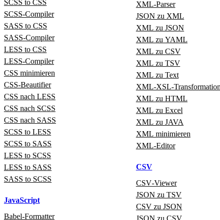
SCSS to CSS
XML‑Parser
SCSS‑Compiler
JSON zu XML
SASS to CSS
XML zu JSON
SASS‑Compiler
XML zu YAML
LESS to CSS
XML zu CSV
LESS‑Compiler
XML zu TSV
CSS minimieren
XML zu Text
CSS-Beautifier
XML‑XSL‑Transformatio
CSS nach LESS
XML zu HTML
CSS nach SCSS
XML zu Excel
CSS nach SASS
XML zu JAVA
SCSS to LESS
XML minimieren
SCSS to SASS
XML‑Editor
LESS to SCSS
CSV
LESS to SASS
SASS to SCSS
CSV‑Viewer
JSON zu TSV
JavaScript
CSV zu JSON
Babel‑Formatter
JSON zu CSV