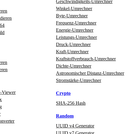
Geschwindigkeits‑Umrechner
Winkel‑Umrechner
eren
Byte‑Umrechner
dieren
Frequenz‑Umrechner
e64
Energie‑Umrechner
ild
Leistungs‑Umrechner
Druck‑Umrechner
Kraft‑Umrechner
Kraftstoffverbrauch‑Umrechner
eren
Dichte‑Umrechner
eren
Astronomischer Distanz‑Umrechner
Stromstärke‑Umrechner
e‑Viewer
Crypto
x
SHA-256 Hash
g
r
Random
onverter
UUID v4 Generator
UUID v7 Generator