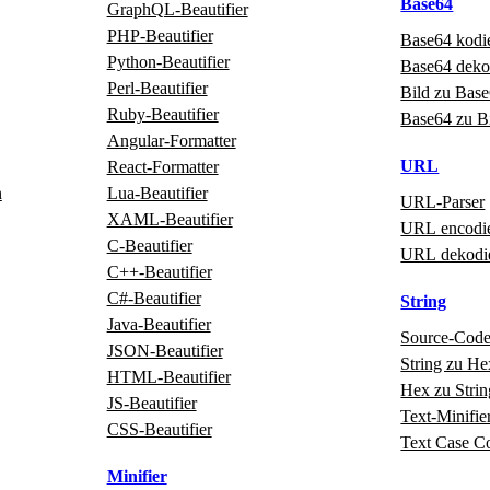
Base64
GraphQL‑Beautifier
PHP‑Beautifier
Base64 kodi
Python‑Beautifier
Base64 deko
Perl‑Beautifier
Bild zu Bas
Ruby‑Beautifier
Base64 zu B
Angular‑Formatter
URL
React‑Formatter
n
Lua‑Beautifier
URL‑Parser
XAML‑Beautifier
URL encodi
C‑Beautifier
URL dekodi
C++‑Beautifier
C#‑Beautifier
String
Java‑Beautifier
Source‑Cod
JSON-Beautifier
String zu He
HTML‑Beautifier
Hex zu Strin
JS-Beautifier
Text‑Minifie
CSS-Beautifier
Text Case C
Minifier