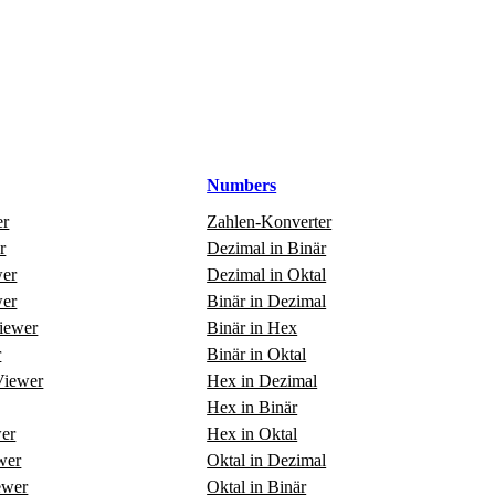
Numbers
er
Zahlen‑Konverter
r
Dezimal in Binär
er
Dezimal in Oktal
er
Binär in Dezimal
Viewer
Binär in Hex
r
Binär in Oktal
iewer
Hex in Dezimal
Hex in Binär
er
Hex in Oktal
wer
Oktal in Dezimal
ewer
Oktal in Binär