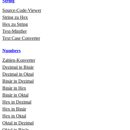
String
Source‑Code‑Viewer
String zu Hex
Hex zu String
Text‑Minifier
Text Case Converter
Numbers
Zahlen‑Konverter
Dezimal in Binär
Dezimal in Oktal
Binär in Dezimal
Binär in Hex
Binär in Oktal
Hex in Dezimal
Hex in Binär
Hex in Oktal
Oktal in Dezimal
Oktal in Binär