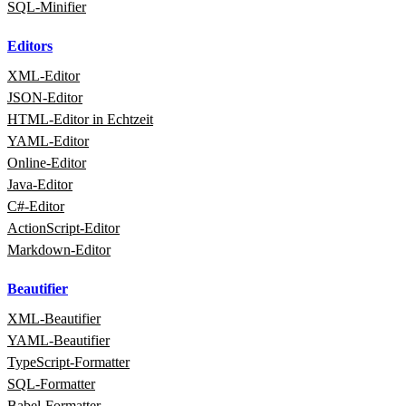
SQL‑Minifier
Editors
XML‑Editor
JSON‑Editor
HTML‑Editor in Echtzeit
YAML‑Editor
Online‑Editor
Java‑Editor
C#‑Editor
ActionScript‑Editor
Markdown‑Editor
Beautifier
XML‑Beautifier
YAML‑Beautifier
TypeScript‑Formatter
SQL‑Formatter
Babel‑Formatter