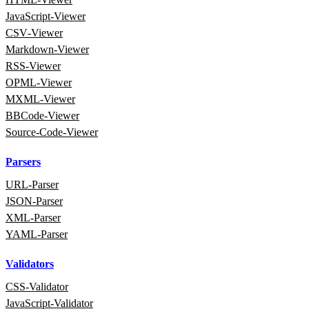
JavaScript‑Viewer
CSV‑Viewer
Markdown‑Viewer
RSS‑Viewer
OPML‑Viewer
MXML‑Viewer
BBCode‑Viewer
Source‑Code‑Viewer
Parsers
URL‑Parser
JSON‑Parser
XML‑Parser
YAML‑Parser
Validators
CSS‑Validator
JavaScript‑Validator