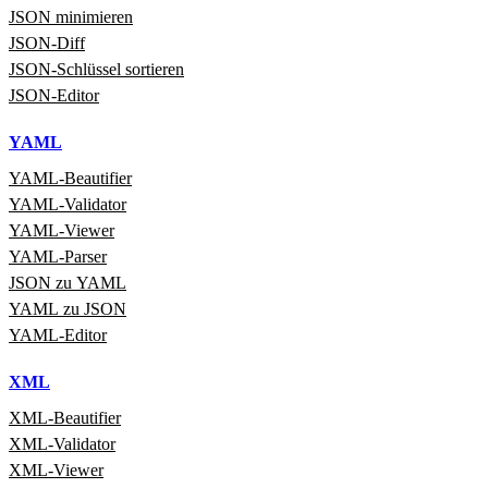
JSON minimieren
JSON‑Diff
JSON‑Schlüssel sortieren
JSON‑Editor
YAML
YAML‑Beautifier
YAML‑Validator
YAML‑Viewer
YAML‑Parser
JSON zu YAML
YAML zu JSON
YAML‑Editor
XML
XML‑Beautifier
XML‑Validator
XML‑Viewer