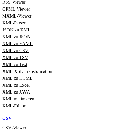
RSS‑Viewer
OPML‑Viewer
MXML‑Viewer
XML‑Parser
JSON zu XML
XML zu JSON
XML zu YAML
XML zu CSV
XML zu TSV
XML zu Text
XML‑XSL‑Transformation
XML zu HTML
XML zu Excel
XML zu JAVA
XML minimieren
XML‑Editor
CSV
CSV‑Viewer