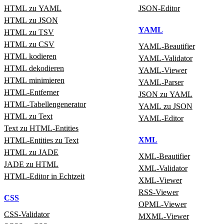
HTML zu YAML
JSON‑Editor
HTML zu JSON
YAML
HTML zu TSV
HTML zu CSV
YAML‑Beautifier
HTML kodieren
YAML‑Validator
HTML dekodieren
YAML‑Viewer
HTML minimieren
YAML‑Parser
HTML‑Entferner
JSON zu YAML
HTML‑Tabellengenerator
YAML zu JSON
HTML zu Text
YAML‑Editor
Text zu HTML‑Entities
XML
HTML‑Entities zu Text
HTML zu JADE
XML‑Beautifier
JADE zu HTML
XML‑Validator
HTML‑Editor in Echtzeit
XML‑Viewer
RSS‑Viewer
CSS
OPML‑Viewer
CSS‑Validator
MXML‑Viewer