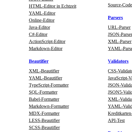
Source‑Cod
HTML‑Editor in Echtzeit
YAML‑Editor
Parsers
Online‑Editor
Java‑Editor
URL‑Parser
C#‑Editor
JSON‑Parse
ActionScript‑Editor
XML‑Parser
Markdown‑Editor
YAML‑Pars
Beautifier
Validators
XML‑Beautifier
CSS‑Validat
YAML‑Beautifier
JavaScript‑V
TypeScript‑Formatter
JSON‑Valida
SQL‑Formatter
JSON5‑Valid
Babel‑Formatter
XML‑Valida
Markdown‑Formatter
YAML‑Valid
MDX‑Formatter
Kreditkarten
LESS‑Beautifier
API‑Test
SCSS‑Beautifier