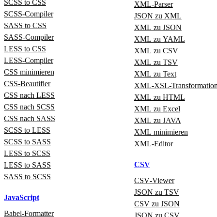
SCSS to CSS
XML‑Parser
SCSS‑Compiler
JSON zu XML
SASS to CSS
XML zu JSON
SASS‑Compiler
XML zu YAML
LESS to CSS
XML zu CSV
LESS‑Compiler
XML zu TSV
CSS minimieren
XML zu Text
CSS-Beautifier
XML‑XSL‑Transformatio
CSS nach LESS
XML zu HTML
CSS nach SCSS
XML zu Excel
CSS nach SASS
XML zu JAVA
SCSS to LESS
XML minimieren
SCSS to SASS
XML‑Editor
LESS to SCSS
CSV
LESS to SASS
SASS to SCSS
CSV‑Viewer
JSON zu TSV
JavaScript
CSV zu JSON
Babel‑Formatter
JSON zu CSV