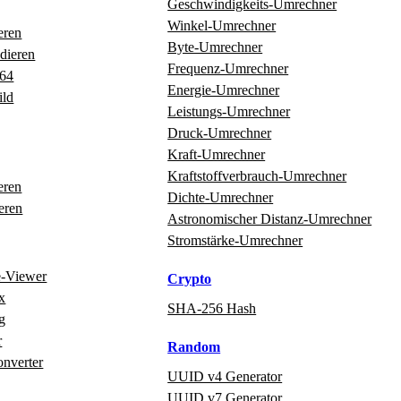
Geschwindigkeits‑Umrechner
Winkel‑Umrechner
eren
Byte‑Umrechner
dieren
Frequenz‑Umrechner
e64
Energie‑Umrechner
ild
Leistungs‑Umrechner
Druck‑Umrechner
Kraft‑Umrechner
Kraftstoffverbrauch‑Umrechner
eren
Dichte‑Umrechner
eren
Astronomischer Distanz‑Umrechner
Stromstärke‑Umrechner
e‑Viewer
Crypto
x
SHA-256 Hash
g
r
Random
onverter
UUID v4 Generator
UUID v7 Generator