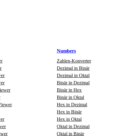
Numbers
er
Zahlen‑Konverter
r
Dezimal in Binär
er
Dezimal in Oktal
er
Binär in Dezimal
Viewer
Binär in Hex
r
Binär in Oktal
iewer
Hex in Dezimal
Hex in Binär
er
Hex in Oktal
wer
Oktal in Dezimal
ewer
Oktal in Binär