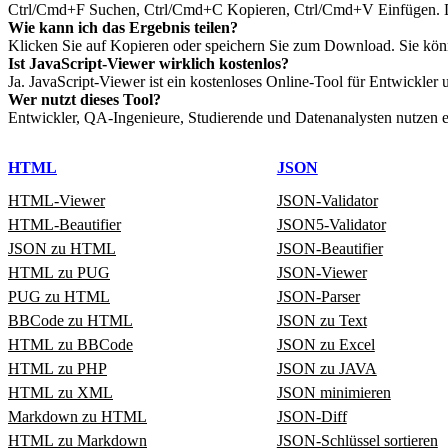
Ctrl/Cmd+F Suchen, Ctrl/Cmd+C Kopieren, Ctrl/Cmd+V Einfügen. Die
Wie kann ich das Ergebnis teilen?
Klicken Sie auf Kopieren oder speichern Sie zum Download. Sie kön
Ist JavaScript‑Viewer wirklich kostenlos?
Ja. JavaScript‑Viewer ist ein kostenloses Online‑Tool für Entwickler
Wer nutzt dieses Tool?
Entwickler, QA‑Ingenieure, Studierende und Datenanalysten nutzen es
HTML
JSON
HTML‑Viewer
JSON‑Validator
HTML‑Beautifier
JSON5‑Validator
JSON zu HTML
JSON-Beautifier
HTML zu PUG
JSON‑Viewer
PUG zu HTML
JSON‑Parser
BBCode zu HTML
JSON zu Text
HTML zu BBCode
JSON zu Excel
HTML zu PHP
JSON zu JAVA
HTML zu XML
JSON minimieren
Markdown zu HTML
JSON‑Diff
HTML zu Markdown
JSON‑Schlüssel sortieren