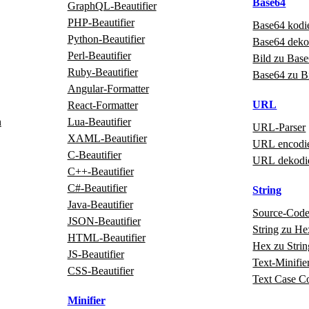
Base64
GraphQL‑Beautifier
PHP‑Beautifier
Base64 kodi
Python‑Beautifier
Base64 deko
Perl‑Beautifier
Bild zu Bas
Ruby‑Beautifier
Base64 zu B
Angular‑Formatter
URL
React‑Formatter
n
Lua‑Beautifier
URL‑Parser
XAML‑Beautifier
URL encodi
C‑Beautifier
URL dekodi
C++‑Beautifier
C#‑Beautifier
String
Java‑Beautifier
Source‑Cod
JSON-Beautifier
String zu He
HTML‑Beautifier
Hex zu Strin
JS-Beautifier
Text‑Minifie
CSS-Beautifier
Text Case C
Minifier