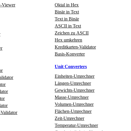
e‑Viewer
Oktal in Hex
Binär in Text
Text in Binär
ASCII in Text
Zeichen zu ASCII
r
Hex umkehren
Kreditkarten‑Validator
er
Basis‑Konverter
Unit Converters
or
Einheiten‑Umrechner
alidator
Längen‑Umrechner
tor
Gewichts‑Umrechner
ator
Masse‑Umrechner
tor
Volumen‑Umrechner
ator
Flächen‑Umrechner
‑Validator
Zeit‑Umrechner
Temperatur‑Umrechner