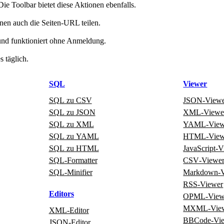
 Toolbar bietet diese Aktionen ebenfalls.
nen auch die Seiten‑URL teilen.
 und funktioniert ohne Anmeldung.
 täglich.
SQL
Viewer
SQL zu CSV
JSON‑View
SQL zu JSON
XML‑Viewe
SQL zu XML
YAML‑View
SQL zu YAML
HTML‑View
SQL zu HTML
JavaScript‑
SQL‑Formatter
CSV‑Viewe
SQL‑Minifier
Markdown‑V
RSS‑Viewer
Editors
OPML‑View
MXML‑Vie
XML‑Editor
BBCode‑Vi
JSON‑Editor