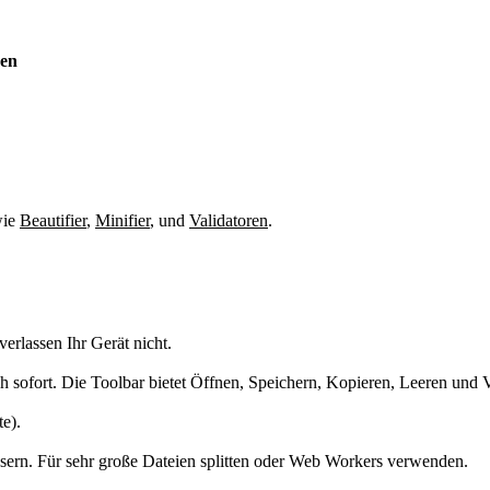
ven
wie
Beautifier
,
Minifier
,
und
Validatoren
.
verlassen Ihr Gerät nicht.
ich sofort. Die Toolbar bietet Öffnen, Speichern, Kopieren, Leeren und V
te).
ern. Für sehr große Dateien splitten oder Web Workers verwenden.