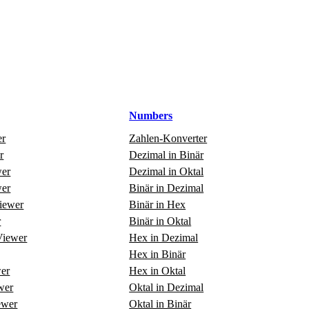
Numbers
er
Zahlen‑Konverter
r
Dezimal in Binär
er
Dezimal in Oktal
er
Binär in Dezimal
Viewer
Binär in Hex
r
Binär in Oktal
iewer
Hex in Dezimal
Hex in Binär
er
Hex in Oktal
wer
Oktal in Dezimal
ewer
Oktal in Binär