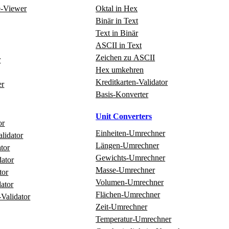
e‑Viewer
Oktal in Hex
Binär in Text
Text in Binär
ASCII in Text
Zeichen zu ASCII
r
Hex umkehren
Kreditkarten‑Validator
er
Basis‑Konverter
Unit Converters
or
Einheiten‑Umrechner
alidator
Längen‑Umrechner
tor
Gewichts‑Umrechner
ator
Masse‑Umrechner
tor
Volumen‑Umrechner
ator
Flächen‑Umrechner
‑Validator
Zeit‑Umrechner
Temperatur‑Umrechner