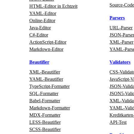
Source‑Cod
HTML‑Editor in Echtzeit
YAML‑Editor
Parsers
Online‑Editor
Java‑Editor
URL‑Parser
C#‑Editor
JSON‑Parse
ActionScript‑Editor
XML‑Parser
Markdown‑Editor
YAML‑Pars
Beautifier
Validators
XML‑Beautifier
CSS‑Validat
YAML‑Beautifier
JavaScript‑V
TypeScript‑Formatter
JSON‑Valida
SQL‑Formatter
JSON5‑Valid
Babel‑Formatter
XML‑Valida
Markdown‑Formatter
YAML‑Valid
MDX‑Formatter
Kreditkarten
LESS‑Beautifier
API‑Test
SCSS‑Beautifier