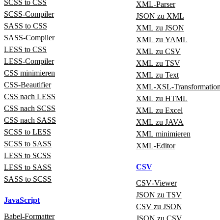
SCSS to CSS
XML‑Parser
SCSS‑Compiler
JSON zu XML
SASS to CSS
XML zu JSON
SASS‑Compiler
XML zu YAML
LESS to CSS
XML zu CSV
LESS‑Compiler
XML zu TSV
CSS minimieren
XML zu Text
CSS-Beautifier
XML‑XSL‑Transformatio
CSS nach LESS
XML zu HTML
CSS nach SCSS
XML zu Excel
CSS nach SASS
XML zu JAVA
SCSS to LESS
XML minimieren
SCSS to SASS
XML‑Editor
LESS to SCSS
CSV
LESS to SASS
SASS to SCSS
CSV‑Viewer
JSON zu TSV
JavaScript
CSV zu JSON
Babel‑Formatter
JSON zu CSV