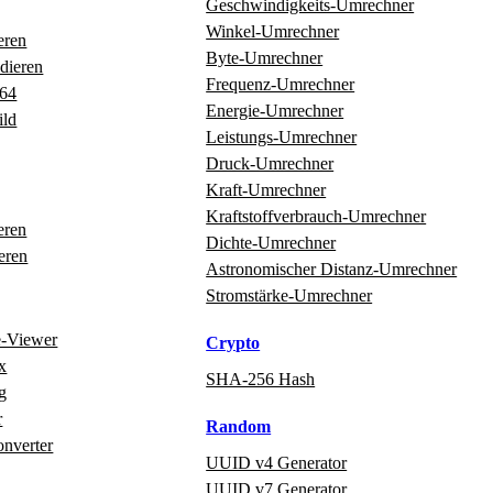
Geschwindigkeits‑Umrechner
Winkel‑Umrechner
eren
Byte‑Umrechner
dieren
Frequenz‑Umrechner
e64
Energie‑Umrechner
ild
Leistungs‑Umrechner
Druck‑Umrechner
Kraft‑Umrechner
Kraftstoffverbrauch‑Umrechner
eren
Dichte‑Umrechner
eren
Astronomischer Distanz‑Umrechner
Stromstärke‑Umrechner
e‑Viewer
Crypto
x
SHA-256 Hash
g
r
Random
onverter
UUID v4 Generator
UUID v7 Generator