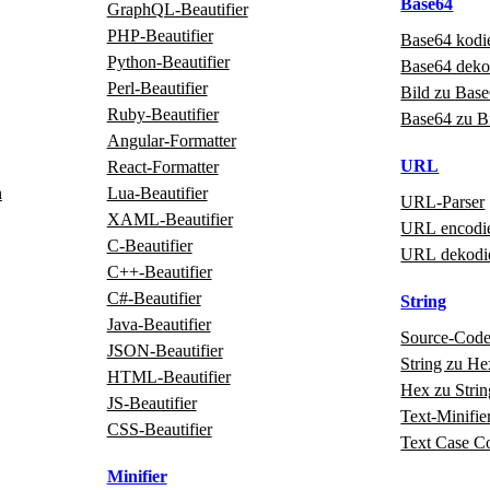
Base64
GraphQL‑Beautifier
PHP‑Beautifier
Base64 kodi
Python‑Beautifier
Base64 deko
Perl‑Beautifier
Bild zu Bas
Ruby‑Beautifier
Base64 zu B
Angular‑Formatter
URL
React‑Formatter
n
Lua‑Beautifier
URL‑Parser
XAML‑Beautifier
URL encodi
C‑Beautifier
URL dekodi
C++‑Beautifier
C#‑Beautifier
String
Java‑Beautifier
Source‑Cod
JSON-Beautifier
String zu He
HTML‑Beautifier
Hex zu Strin
JS-Beautifier
Text‑Minifie
CSS-Beautifier
Text Case C
Minifier