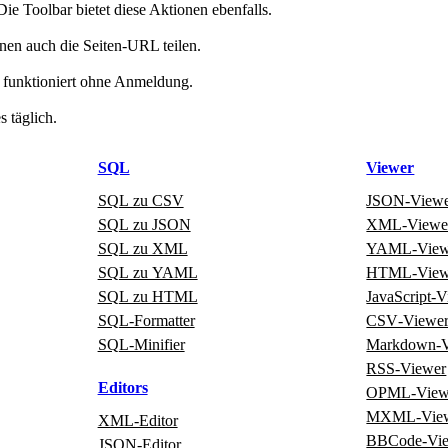
 Toolbar bietet diese Aktionen ebenfalls.
nen auch die Seiten‑URL teilen.
d funktioniert ohne Anmeldung.
 täglich.
SQL
Viewer
SQL zu CSV
JSON‑View
SQL zu JSON
XML‑Viewe
SQL zu XML
YAML‑View
SQL zu YAML
HTML‑View
SQL zu HTML
JavaScript‑
SQL‑Formatter
CSV‑Viewe
SQL‑Minifier
Markdown‑V
RSS‑Viewer
Editors
OPML‑View
MXML‑Vie
XML‑Editor
BBCode‑Vi
JSON‑Editor