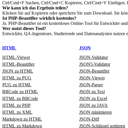
Ctrl/Cmd+F Suchen, Ctrl/Cmd+C Kopieren, Ctrl/Cmd+V Einfügen. Die
Wie kann ich das Ergebnis teilen?
Klicken Sie auf Kopieren oder speichern Sie zum Download. Sie kön
Ist PHP‑Beautifier wirklich kostenlos?
Ja. PHP‑Beautifier ist ein kostenloses Online‑Tool für Entwickler un
Wer nutzt dieses Tool?
Entwickler, QA‑Ingenieure, Studierende und Datenanalysten nutzen es
HTML
JSON
HTML‑Viewer
JSON‑Validator
HTML‑Beautifier
JSON5‑Validator
JSON zu HTML
JSON-Beautifier
HTML zu PUG
JSON‑Viewer
PUG zu HTML
JSON‑Parser
BBCode zu HTML
JSON zu Text
HTML zu BBCode
JSON zu Excel
HTML zu PHP
JSON zu JAVA
HTML zu XML
JSON minimieren
Markdown zu HTML
JSON‑Diff
HTML zu Markdown
JSON‑Schlüssel sortieren