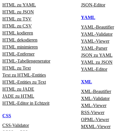
HTML zu YAML
JSON‑Editor
HTML zu JSON
YAML
HTML zu TSV
HTML zu CSV
YAML‑Beautifier
HTML kodieren
YAML‑Validator
HTML dekodieren
YAML‑Viewer
HTML minimieren
YAML‑Parser
HTML‑Entferner
JSON zu YAML
HTML‑Tabellengenerator
YAML zu JSON
HTML zu Text
YAML‑Editor
Text zu HTML‑Entities
XML
HTML‑Entities zu Text
HTML zu JADE
XML‑Beautifier
JADE zu HTML
XML‑Validator
HTML‑Editor in Echtzeit
XML‑Viewer
RSS‑Viewer
CSS
OPML‑Viewer
CSS‑Validator
MXML‑Viewer