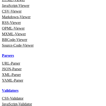
JavaScript‑Viewer
CSV‑Viewer
Markdown‑Viewer
RSS‑Viewer
OPML‑Viewer
MXML‑Viewer
BBCode‑Viewer
Source‑Code‑Viewer
Parsers
URL‑Parser
JSON‑Parser
XML‑Parser
YAML‑Parser
Validators
CSS‑Validator
JavaScript‑Validator