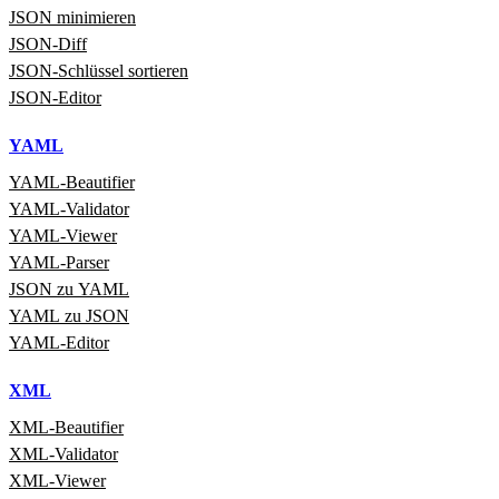
JSON minimieren
JSON‑Diff
JSON‑Schlüssel sortieren
JSON‑Editor
YAML
YAML‑Beautifier
YAML‑Validator
YAML‑Viewer
YAML‑Parser
JSON zu YAML
YAML zu JSON
YAML‑Editor
XML
XML‑Beautifier
XML‑Validator
XML‑Viewer