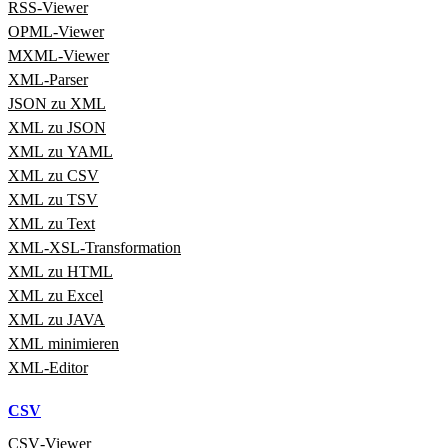
RSS‑Viewer
OPML‑Viewer
MXML‑Viewer
XML‑Parser
JSON zu XML
XML zu JSON
XML zu YAML
XML zu CSV
XML zu TSV
XML zu Text
XML‑XSL‑Transformation
XML zu HTML
XML zu Excel
XML zu JAVA
XML minimieren
XML‑Editor
CSV
CSV‑Viewer