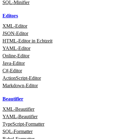
SQL‑Minifier
Editors
XML‑Editor
JSON‑Editor
HTML‑Editor in Echtzeit
YAML‑Editor
Online‑Editor
Java‑Editor
C#‑Editor
ActionScript‑Editor
Markdown‑Editor
Beautifier
XML‑Beautifier
YAML‑Beautifier
TypeScript‑Formatter
SQL‑Formatter
Babel‑Formatter