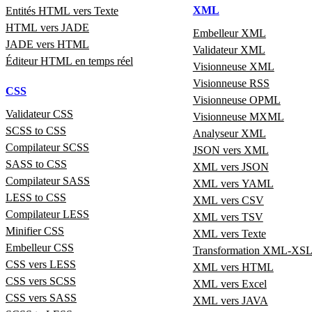
XML
Entités HTML vers Texte
HTML vers JADE
Embelleur XML
JADE vers HTML
Validateur XML
Éditeur HTML en temps réel
Visionneuse XML
Visionneuse RSS
CSS
Visionneuse OPML
Validateur CSS
Visionneuse MXML
SCSS to CSS
Analyseur XML
Compilateur SCSS
JSON vers XML
SASS to CSS
XML vers JSON
Compilateur SASS
XML vers YAML
LESS to CSS
XML vers CSV
Compilateur LESS
XML vers TSV
Minifier CSS
XML vers Texte
Embelleur CSS
Transformation XML-XS
CSS vers LESS
XML vers HTML
CSS vers SCSS
XML vers Excel
CSS vers SASS
XML vers JAVA