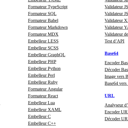
Formateur TypeScript
Validateur 
Formateur SQL
Validateur 
Formateur Babel
Validateur
Formateur Markdown
Validateur
Formateur MDX
Validateur d
Embelleur LESS
Test d’API
Embelleur SCSS
Base64
Embelleur GraphQL
Embelleur PHP
Encoder Ba
Embelleur Python
Décoder Ba
Embelleur Perl
Image vers 
Embelleur Ruby
Base64 vers
Formateur Angular
URL
Formateur React
L
Embelleur Lua
Analyseur 
Embelleur XAML
Encoder U
Embelleur C
Décoder U
Embelleur C++