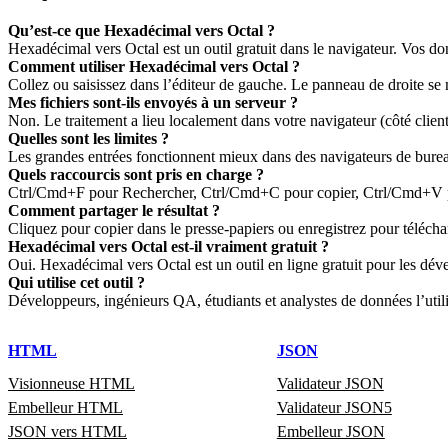
Qu’est‑ce que Hexadécimal vers Octal ?
Hexadécimal vers Octal est un outil gratuit dans le navigateur. Vos don
Comment utiliser Hexadécimal vers Octal ?
Collez ou saisissez dans l’éditeur de gauche. Le panneau de droite se me
Mes fichiers sont‑ils envoyés à un serveur ?
Non. Le traitement a lieu localement dans votre navigateur (côté clien
Quelles sont les limites ?
Les grandes entrées fonctionnent mieux dans des navigateurs de bureau
Quels raccourcis sont pris en charge ?
Ctrl/Cmd+F pour Rechercher, Ctrl/Cmd+C pour copier, Ctrl/Cmd+V pour 
Comment partager le résultat ?
Cliquez pour copier dans le presse‑papiers ou enregistrez pour téléch
Hexadécimal vers Octal est‑il vraiment gratuit ?
Oui. Hexadécimal vers Octal est un outil en ligne gratuit pour les déve
Qui utilise cet outil ?
Développeurs, ingénieurs QA, étudiants et analystes de données l’utili
HTML
JSON
Visionneuse HTML
Validateur JSON
Embelleur HTML
Validateur JSON5
JSON vers HTML
Embelleur JSON