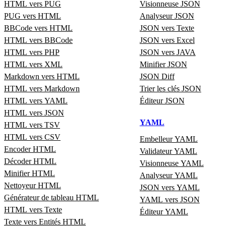
HTML vers PUG
Visionneuse JSON
PUG vers HTML
Analyseur JSON
BBCode vers HTML
JSON vers Texte
HTML vers BBCode
JSON vers Excel
HTML vers PHP
JSON vers JAVA
HTML vers XML
Minifier JSON
Markdown vers HTML
JSON Diff
HTML vers Markdown
Trier les clés JSON
HTML vers YAML
Éditeur JSON
HTML vers JSON
YAML
HTML vers TSV
HTML vers CSV
Embelleur YAML
Encoder HTML
Validateur YAML
Décoder HTML
Visionneuse YAML
Minifier HTML
Analyseur YAML
Nettoyeur HTML
JSON vers YAML
Générateur de tableau HTML
YAML vers JSON
HTML vers Texte
Éditeur YAML
Texte vers Entités HTML