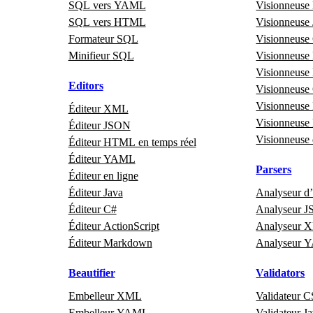
SQL vers YAML
Visionneus
SQL vers HTML
Visionneuse 
Formateur SQL
Visionneus
Minifieur SQL
Visionneus
Visionneuse
Editors
Visionneus
Visionneu
Éditeur XML
Visionneus
Éditeur JSON
Visionneuse 
Éditeur HTML en temps réel
Éditeur YAML
Parsers
Éditeur en ligne
Éditeur Java
Analyseur 
Éditeur C#
Analyseur 
Éditeur ActionScript
Analyseur 
Éditeur Markdown
Analyseur
Beautifier
Validators
Embelleur XML
Validateur 
Embelleur YAML
Validateur J