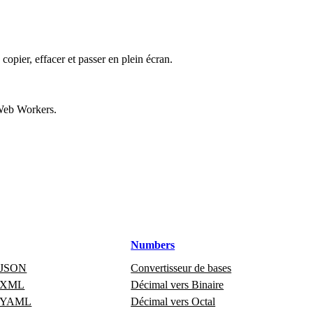
copier, effacer et passer en plein écran.
 Web Workers.
Numbers
e JSON
Convertisseur de bases
e XML
Décimal vers Binaire
e YAML
Décimal vers Octal