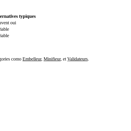
ernatives typiques
vent oui
iable
iable
égories como
Embelleur
,
Minifieur
,
et
Validateurs
.