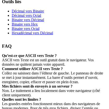
Outils liés
Décimal vers Binaire
Décimal vers Octal
Binaire vers Décimal
Binaire vers Hex
Binaire vers Octal
Hexadécimal vers Décimal
FAQ
Qu’est‑ce que ASCII vers Texte ?
ASCII vers Texte est un outil gratuit dans le navigateur. Vos
données ne quittent jamais votre appareil.
Comment utiliser ASCII vers Texte ?
Collez ou saisissez dans l’éditeur de gauche. Le panneau de droite
se met à jour instantanément. La barre d’outils permet d’ouvrir,
enregistrer, copier, effacer et passer en plein écran.
Mes fichiers sont‑ils envoyés à un serveur ?
Non. Le traitement a lieu localement dans votre navigateur (côté
client uniquement).
Quelles sont les limites ?
Les grandes entrées fonctionnent mieux dans des navigateurs de
bureau modernes. Pour de très gros fichiers, divisez l’entrée ou