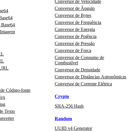
Conversor de Velocidade
Conversor de Ângulo
ase64
Conversor de Bytes
 Base64
Conversor de Frequência
 Base64
Conversor de Energia
 Imagem
Conversor de Potência
Conversor de Pressão
Conversor de Força
RL
Conversor de Consumo de
RL
Combustível
 URL
Conversor de Densidade
Conversor de Distâncias Astronômicas
Conversor de Corrente Elétrica
 de Código‑fonte
Crypto
Hex
ing
SHA-256 Hash
de Texto
onverter
Random
UUID v4 Generator