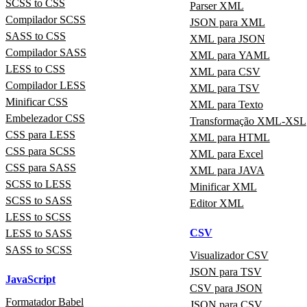
SCSS to CSS
Parser XML
Compilador SCSS
JSON para XML
SASS to CSS
XML para JSON
Compilador SASS
XML para YAML
LESS to CSS
XML para CSV
Compilador LESS
XML para TSV
Minificar CSS
XML para Texto
Embelezador CSS
Transformação XML-XSL
CSS para LESS
XML para HTML
CSS para SCSS
XML para Excel
CSS para SASS
XML para JAVA
SCSS to LESS
Minificar XML
SCSS to SASS
Editor XML
LESS to SCSS
CSV
LESS to SASS
SASS to SCSS
Visualizador CSV
JSON para TSV
JavaScript
CSV para JSON
Formatador Babel
JSON para CSV