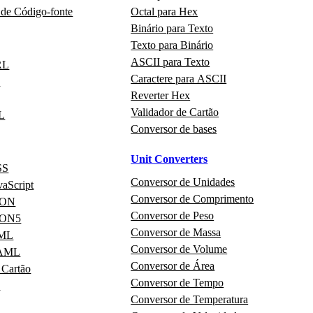
 de Código‑fonte
Octal para Hex
Binário para Texto
Texto para Binário
ASCII para Texto
RL
Caractere para ASCII
N
Reverter Hex
Validador de Cartão
L
Conversor de bases
Unit Converters
SS
Conversor de Unidades
vaScript
Conversor de Comprimento
JSON
Conversor de Peso
JSON5
Conversor de Massa
XML
Conversor de Volume
YAML
Conversor de Área
 Cartão
Conversor de Tempo
I
Conversor de Temperatura