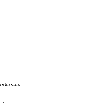
 e tela cheia.
rs.