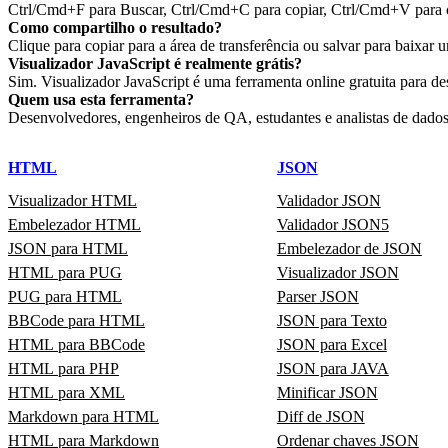
Ctrl/Cmd+F para Buscar, Ctrl/Cmd+C para copiar, Ctrl/Cmd+V para co
Como compartilho o resultado?
Clique para copiar para a área de transferência ou salvar para baix
Visualizador JavaScript é realmente grátis?
Sim. Visualizador JavaScript é uma ferramenta online gratuita para d
Quem usa esta ferramenta?
Desenvolvedores, engenheiros de QA, estudantes e analistas de dados 
HTML
JSON
Visualizador HTML
Validador JSON
Embelezador HTML
Validador JSON5
JSON para HTML
Embelezador de JSON
HTML para PUG
Visualizador JSON
PUG para HTML
Parser JSON
BBCode para HTML
JSON para Texto
HTML para BBCode
JSON para Excel
HTML para PHP
JSON para JAVA
HTML para XML
Minificar JSON
Markdown para HTML
Diff de JSON
HTML para Markdown
Ordenar chaves JSON