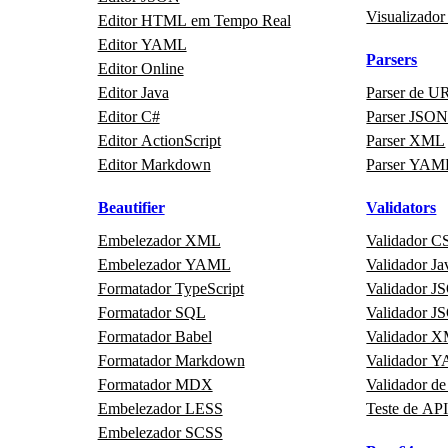
Visualizador
Editor HTML em Tempo Real
Editor YAML
Parsers
Editor Online
Editor Java
Parser de U
Editor C#
Parser JSO
Editor ActionScript
Parser XML
Editor Markdown
Parser YAM
Beautifier
Validators
Embelezador XML
Validador C
Embelezador YAML
Validador Ja
Formatador TypeScript
Validador 
Formatador SQL
Validador 
Formatador Babel
Validador 
Formatador Markdown
Validador 
Formatador MDX
Validador de
Embelezador LESS
Teste de AP
Embelezador SCSS