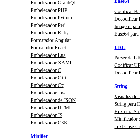
Base64
Embelezador GraphQL
Embelezador PHP
Codificar B
Embelezador Python
Decodificar
Embelezador Perl
Imagem para
Embelezador Ruby
Base64 para
Formatador Angular
URL
Formatador React
Embelezador Lua
Parser de U
Embelezador XAML
Codificar U
Embelezador C
Decodificar
Embelezador C++
Embelezador C#
String
Embelezador Java
Visualizador
Embelezador de JSON
String para 
Embelezador HTML
Hex para Str
Embelezador JS
Minificador 
Embelezador CSS
Text Case C
Minifier