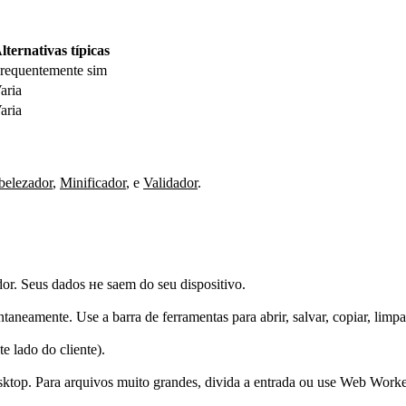
lternativas típicas
requentemente sim
aria
aria
elezador
,
Minificador
,
e
Validador
.
or. Seus dados не saem do seu dispositivo.
ntaneamente. Use a barra de ferramentas para abrir, salvar, copiar, limpar
 lado do cliente).
top. Para arquivos muito grandes, divida a entrada ou use Web Worke