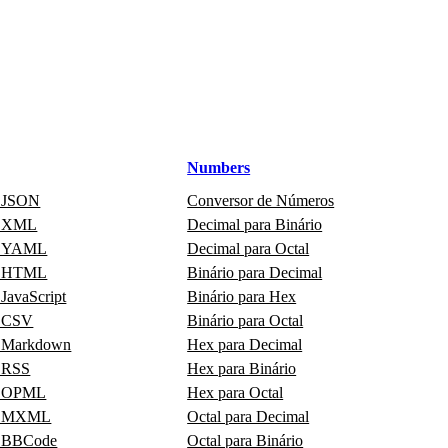
Numbers
r JSON
Conversor de Números
or XML
Decimal para Binário
or YAML
Decimal para Octal
or HTML
Binário para Decimal
 JavaScript
Binário para Hex
r CSV
Binário para Octal
r Markdown
Hex para Decimal
r RSS
Hex para Binário
or OPML
Hex para Octal
or MXML
Octal para Decimal
r BBCode
Octal para Binário