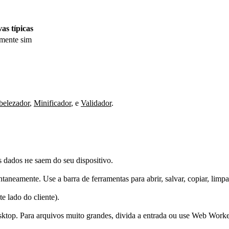
as típicas
mente sim
elezador
,
Minificador
,
e
Validador
.
 dados не saem do seu dispositivo.
ntaneamente. Use a barra de ferramentas para abrir, salvar, copiar, limpar
 lado do cliente).
top. Para arquivos muito grandes, divida a entrada ou use Web Worke