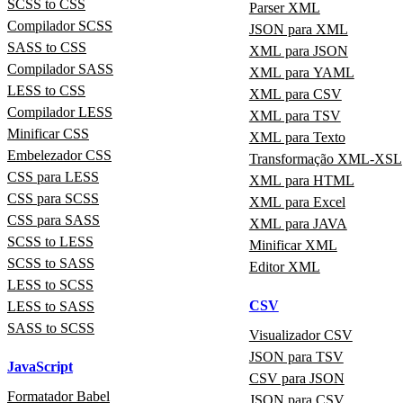
SCSS to CSS
Parser XML
Compilador SCSS
JSON para XML
SASS to CSS
XML para JSON
Compilador SASS
XML para YAML
LESS to CSS
XML para CSV
Compilador LESS
XML para TSV
Minificar CSS
XML para Texto
Embelezador CSS
Transformação XML-XSL
CSS para LESS
XML para HTML
CSS para SCSS
XML para Excel
CSS para SASS
XML para JAVA
SCSS to LESS
Minificar XML
SCSS to SASS
Editor XML
LESS to SCSS
CSV
LESS to SASS
SASS to SCSS
Visualizador CSV
JSON para TSV
JavaScript
CSV para JSON
Formatador Babel
JSON para CSV