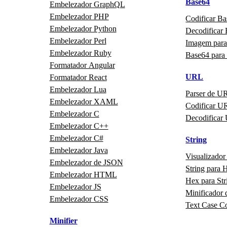
Base64
Embelezador GraphQL
Embelezador PHP
Codificar B
Embelezador Python
Decodificar
Embelezador Perl
Imagem para
Embelezador Ruby
Base64 para
Formatador Angular
URL
Formatador React
Embelezador Lua
Parser de U
Embelezador XAML
Codificar U
Embelezador C
Decodificar
Embelezador C++
Embelezador C#
String
Embelezador Java
Visualizador
Embelezador de JSON
String para 
Embelezador HTML
Hex para Str
Embelezador JS
Minificador 
Embelezador CSS
Text Case C
Minifier