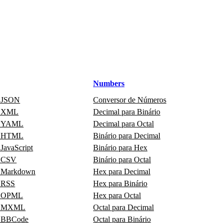
Numbers
r JSON
Conversor de Números
or XML
Decimal para Binário
or YAML
Decimal para Octal
or HTML
Binário para Decimal
 JavaScript
Binário para Hex
r CSV
Binário para Octal
r Markdown
Hex para Decimal
r RSS
Hex para Binário
or OPML
Hex para Octal
or MXML
Octal para Decimal
r BBCode
Octal para Binário