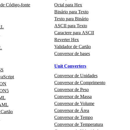
 de Código‑fonte
Octal para Hex
Binário para Texto
Texto para Binário
ASCII para Texto
RL
Caractere para ASCII
N
Reverter Hex
Validador de Cartão
L
Conversor de bases
Unit Converters
SS
Conversor de Unidades
vaScript
Conversor de Comprimento
JSON
Conversor de Peso
JSON5
Conversor de Massa
XML
Conversor de Volume
YAML
Conversor de Área
 Cartão
Conversor de Tempo
I
Conversor de Temperatura