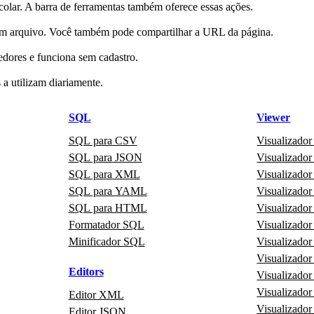
lar. A barra de ferramentas também oferece essas ações.
ar um arquivo. Você também pode compartilhar a URL da página.
dores e funciona sem cadastro.
a utilizam diariamente.
SQL
Viewer
SQL para CSV
Visualizado
SQL para JSON
Visualizad
SQL para XML
Visualizad
SQL para YAML
Visualizad
SQL para HTML
Visualizador
Formatador SQL
Visualizado
Minificador SQL
Visualizado
Visualizado
Editors
Visualizad
Visualizad
Editor XML
Visualizado
Editor JSON