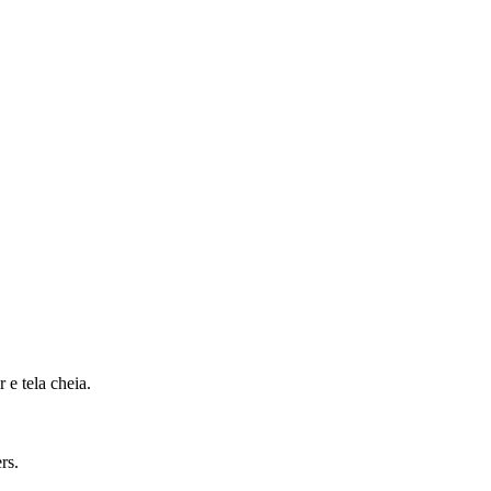
 e tela cheia.
rs.