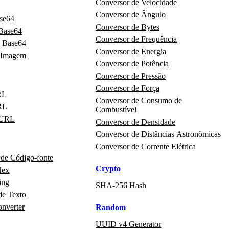
Conversor de Velocidade
Conversor de Ângulo
ase64
Conversor de Bytes
 Base64
Conversor de Frequência
 Base64
Conversor de Energia
 Imagem
Conversor de Potência
Conversor de Pressão
Conversor de Força
RL
Conversor de Consumo de
RL
Combustível
 URL
Conversor de Densidade
Conversor de Distâncias Astronômicas
Conversor de Corrente Elétrica
 de Código‑fonte
Crypto
Hex
ing
SHA-256 Hash
de Texto
onverter
Random
UUID v4 Generator