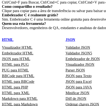
Ctrl/Cmd+F para Buscar, Ctrl/Cmd+C para copiar, Ctrl/Cmd+V para co
Como compartilho o resultado?
Clique para copiar para a área de transferência ou salvar para baix
Embelezador C é realmente grátis?
Sim. Embelezador C é uma ferramenta online gratuita para desenvolve
Quem usa esta ferramenta?
Desenvolvedores, engenheiros de QA, estudantes e analistas de dados 
HTML
JSON
Visualizador HTML
Validador JSON
Embelezador HTML
Validador JSON5
JSON para HTML
Embelezador de JSON
HTML para PUG
Visualizador JSON
PUG para HTML
Parser JSON
BBCode para HTML
JSON para Texto
HTML para BBCode
JSON para Excel
HTML para PHP
JSON para JAVA
HTML para XML
Minificar JSON
Markdown para HTML
Diff de JSON
HTML para Markdown
Ordenar chaves JSON