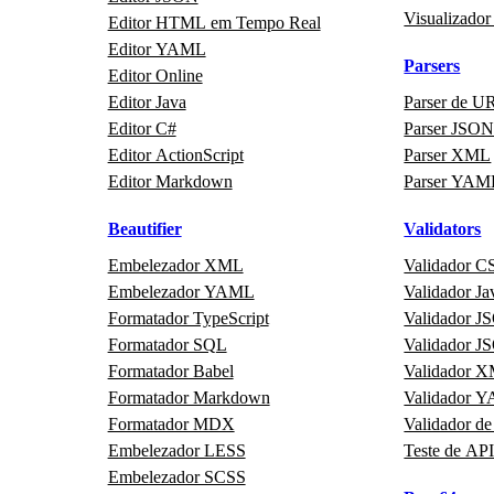
Visualizador
Editor HTML em Tempo Real
Editor YAML
Parsers
Editor Online
Editor Java
Parser de U
Editor C#
Parser JSO
Editor ActionScript
Parser XML
Editor Markdown
Parser YAM
Beautifier
Validators
Embelezador XML
Validador C
Embelezador YAML
Validador Ja
Formatador TypeScript
Validador 
Formatador SQL
Validador 
Formatador Babel
Validador 
Formatador Markdown
Validador 
Formatador MDX
Validador de
Embelezador LESS
Teste de AP
Embelezador SCSS