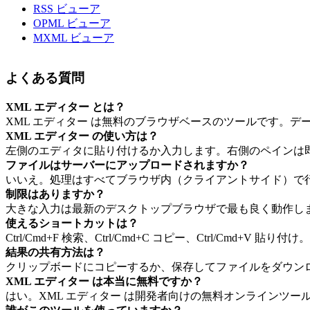
RSS ビューア
OPML ビューア
MXML ビューア
よくある質問
XML エディター とは？
XML エディター は無料のブラウザベースのツールです。
XML エディター の使い方は？
左側のエディタに貼り付けるか入力します。右側のペインは
ファイルはサーバーにアップロードされますか？
いいえ。処理はすべてブラウザ内（クライアントサイド）で
制限はありますか？
大きな入力は最新のデスクトップブラウザで最も良く動作します。
使えるショートカットは？
Ctrl/Cmd+F 検索、Ctrl/Cmd+C コピー、Ctrl/Cmd+
結果の共有方法は？
クリップボードにコピーするか、保存してファイルをダウンロ
XML エディター は本当に無料ですか？
はい。XML エディター は開発者向けの無料オンラインツー