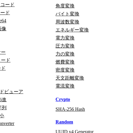
エンコード
角度変換
デコード
バイト変換
e64
周波数変換
 画像
エネルギー変換
電力変換
圧力変換
サー
力の変換
コード
燃費変換
ード
密度変換
天文距離変換
電流変換
ドビューア
Crypto
6進
字列
SHA-256 Hash
小
Random
onverter
UUID v4 Generator