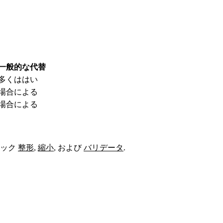
一般的な代替
多くははい
場合による
場合による
ック
整形
,
縮小
,
および
バリデータ
.