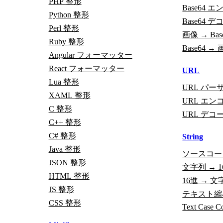
PHP 整形
Base64 
Python 整形
Base64 
Perl 整形
画像 → Bas
Ruby 整形
Base64 →
Angular フォーマッター
React フォーマッター
URL
Lua 整形
URL パー
XAML 整形
URL エン
C 整形
URL デコ
C++ 整形
C# 整形
String
Java 整形
ソースコー
JSON 整形
文字列 → 1
HTML 整形
16進 → 文
JS 整形
テキスト縮
CSS 整形
Text Case C