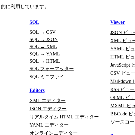
常的に利用しています。
SQL
Viewer
SQL → CSV
JSON ビ
SQL → JSON
XML ビュ
SQL → XML
YAML ビ
SQL → YAML
HTML ビ
SQL → HTML
JavaScrip
SQL フォーマッター
CSV ビュ
SQL ミニファイ
Markdow
RSS ビュ
Editors
OPML ビ
XML エディター
MXML ビ
JSON エディター
BBCode 
リアルタイム HTML エディター
ソースコー
YAML エディター
オンラインエディター