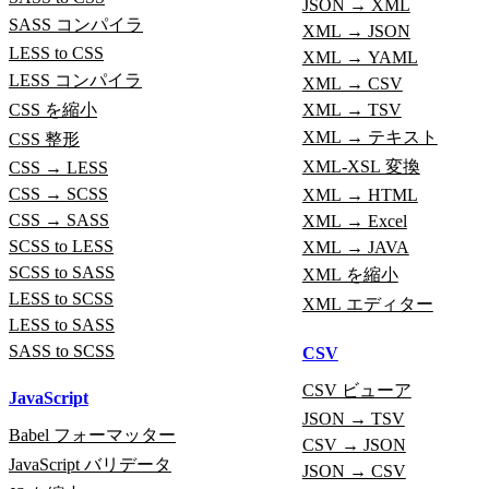
JSON → XML
SASS コンパイラ
XML → JSON
LESS to CSS
XML → YAML
LESS コンパイラ
XML → CSV
CSS を縮小
XML → TSV
XML → テキスト
CSS 整形
XML-XSL 変換
CSS → LESS
CSS → SCSS
XML → HTML
CSS → SASS
XML → Excel
SCSS to LESS
XML → JAVA
SCSS to SASS
XML を縮小
LESS to SCSS
XML エディター
LESS to SASS
SASS to SCSS
CSV
CSV ビューア
JavaScript
JSON → TSV
Babel フォーマッター
CSV → JSON
JavaScript バリデータ
JSON → CSV