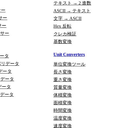
テキスト → 2 進数
サー
ASCII → テキスト
ーサー
文字 → ASCII
サー
Hex 反転
ーサー
クレカ検証
基数変換
Unit Converters
データ
pt バリデータ
単位変換ツール
リデータ
長さ変換
バリデータ
重さ変換
データ
質量変換
リデータ
体積変換
面積変換
時間変換
温度変換
速度変換