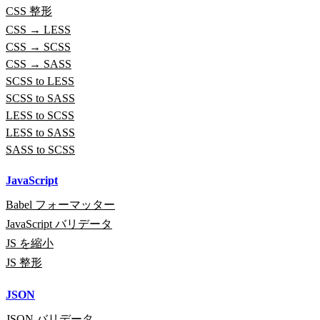
CSS 整形
CSS → LESS
CSS → SCSS
CSS → SASS
SCSS to LESS
SCSS to SASS
LESS to SCSS
LESS to SASS
SASS to SCSS
JavaScript
Babel フォーマッター
JavaScript バリデータ
JS を縮小
JS 整形
JSON
JSON バリデータ