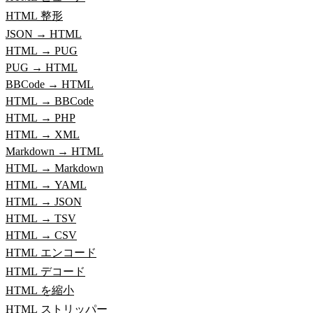
HTML 整形
JSON → HTML
HTML → PUG
PUG → HTML
BBCode → HTML
HTML → BBCode
HTML → PHP
HTML → XML
Markdown → HTML
HTML → Markdown
HTML → YAML
HTML → JSON
HTML → TSV
HTML → CSV
HTML エンコード
HTML デコード
HTML を縮小
HTML ストリッパー