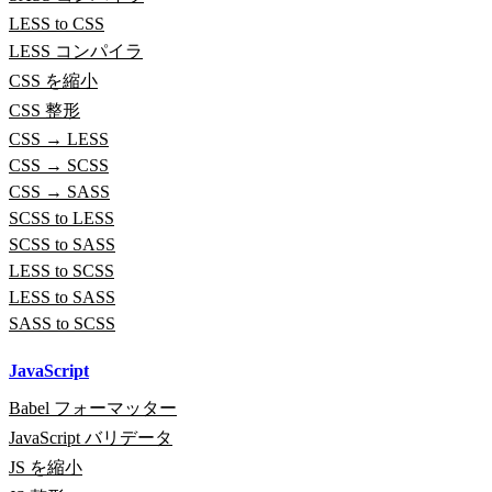
LESS to CSS
LESS コンパイラ
CSS を縮小
CSS 整形
CSS → LESS
CSS → SCSS
CSS → SASS
SCSS to LESS
SCSS to SASS
LESS to SCSS
LESS to SASS
SASS to SCSS
JavaScript
Babel フォーマッター
JavaScript バリデータ
JS を縮小