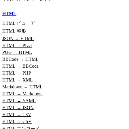
HTML
HTML ビューア
HTML 整形
JSON → HTML
HTML → PUG
PUG → HTML
BBCode → HTML
HTML → BBCode
HTML → PHP
HTML → XML
Markdown → HTML
HTML → Markdown
HTML → YAML
HTML → JSON
HTML → TSV
HTML → CSV
HTML エンコード