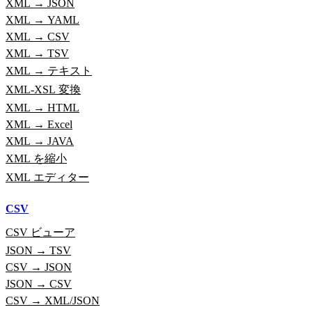
XML → JSON
XML → YAML
XML → CSV
XML → TSV
XML → テキスト
XML-XSL 変換
XML → HTML
XML → Excel
XML → JAVA
XML を縮小
XML エディター
CSV
CSV ビューア
JSON → TSV
CSV → JSON
JSON → CSV
CSV → XML/JSON