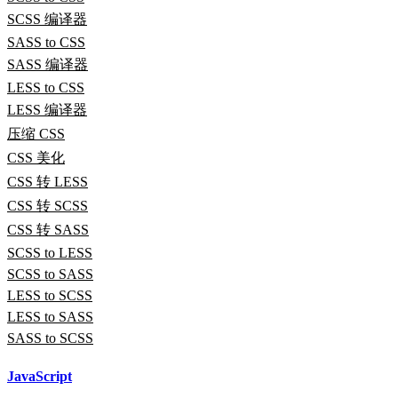
SCSS 编译器
SASS to CSS
SASS 编译器
LESS to CSS
LESS 编译器
压缩 CSS
CSS 美化
CSS 转 LESS
CSS 转 SCSS
CSS 转 SASS
SCSS to LESS
SCSS to SASS
LESS to SCSS
LESS to SASS
SASS to SCSS
JavaScript