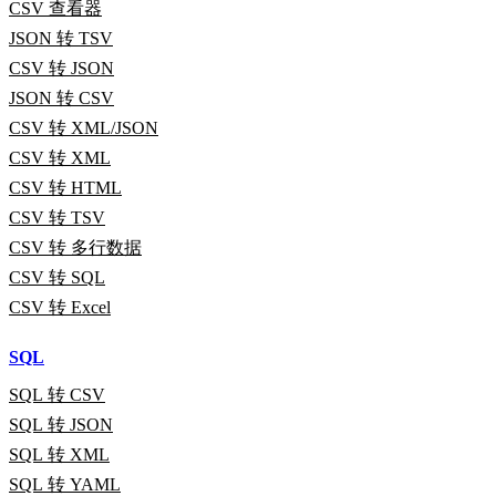
CSV 查看器
JSON 转 TSV
CSV 转 JSON
JSON 转 CSV
CSV 转 XML/JSON
CSV 转 XML
CSV 转 HTML
CSV 转 TSV
CSV 转 多行数据
CSV 转 SQL
CSV 转 Excel
SQL
SQL 转 CSV
SQL 转 JSON
SQL 转 XML
SQL 转 YAML